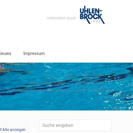
ieuws
Impressum
Home
DWL
DWL Herren
Nationalmannschaft
National Männer
Deutschlands Wasserballer spielen bei der EM um die Plätze 13
bis 16
Alle anzeigen