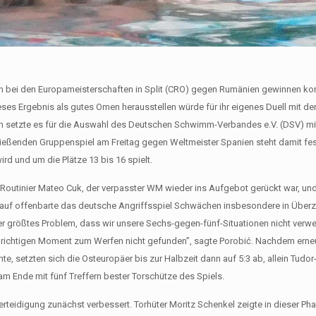
en bei den Europameisterschaften in Split (CRO) gegen Rumänien gewinnen kon
eses Ergebnis als gutes Omen herausstellen würde für ihr eigenes Duell mit d
n setzte es für die Auswahl des Deutschen Schwimm-Verbandes e.V. (DSV) mi
hließenden Gruppenspiel am Freitag gegen Weltmeister Spanien steht damit fe
rd und um die Plätze 13 bis 16 spielt.
, Routinier Mateo Cuk, der verpasster WM wieder ins Aufgebot gerückt war, un
erlauf offenbarte das deutsche Angriffsspiel Schwächen insbesondere in Über
unser größtes Problem, dass wir unsere Sechs-gegen-fünf-Situationen nicht verw
en richtigen Moment zum Werfen nicht gefunden”, sagte Porobić. Nachdem erne
, setzten sich die Osteuropäer bis zur Halbzeit dann auf 5:3 ab, allein Tudor
am Ende mit fünf Treffern bester Torschütze des Spiels.
rteidigung zunächst verbessert. Torhüter Moritz Schenkel zeigte in dieser Ph