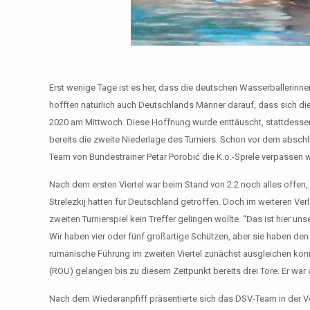
Erst wenige Tage ist es her, dass die deutschen Wasserballerinn
hofften natürlich auch Deutschlands Männer darauf, dass sich di
2020 am Mittwoch. Diese Hoffnung wurde enttäuscht, stattdesse
bereits die zweite Niederlage des Turniers. Schon vor dem absc
Team von Bundestrainer Petar Porobić die K.o.-Spiele verpassen wi
Nach dem ersten Viertel war beim Stand von 2:2 noch alles offen
Strelezkij hatten für Deutschland getroffen. Doch im weiteren V
zweiten Turnierspiel kein Treffer gelingen wollte. “Das ist hier 
Wir haben vier oder fünf großartige Schützen, aber sie haben d
rumänische Führung im zweiten Viertel zunächst ausgleichen konnte
(ROU) gelangen bis zu diesem Zeitpunkt bereits drei Tore. Er war 
Nach dem Wiederanpfiff präsentierte sich das DSV-Team in der Ve