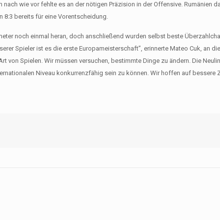
nach wie vor fehlte es an der nötigen Präzision in der Offensive. Rumänien d
n 8:3 bereits für eine Vorentscheidung.
meter noch einmal heran, doch anschließend wurden selbst beste Überzahlch
serer Spieler ist es die erste Europameisterschaft”, erinnerte Mateo Cuk, an d
r Art von Spielen. Wir müssen versuchen, bestimmte Dinge zu ändern. Die Neul
ternationalen Niveau konkurrenzfähig sein zu können. Wir hoffen auf bessere Z