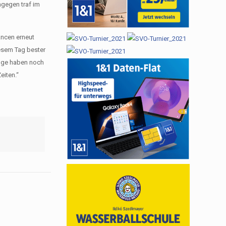
agegen traf im
ancen erneut
iesem Tag bester
inge haben noch
eiten.“