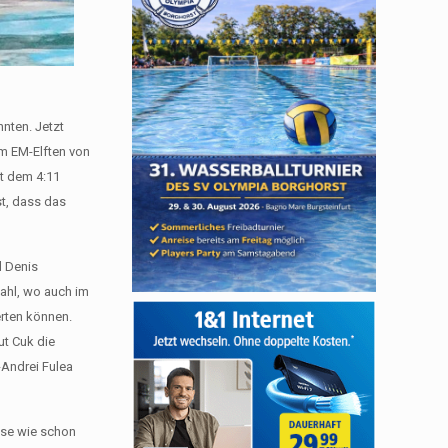
nten. Jetzt
em EM-Elften von
t dem 4:11
st, dass das
d Denis
zahl, wo auch im
erten können.
ut Cuk die
-Andrei Fulea
ase wie schon