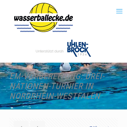
EM-VORBEREITUNG: DREI-
NATIONEN-TURNIER IN
NORDRHEIN-WESTFALEN