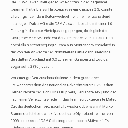
Die DSV-Auswahl hielt gegen WM-Achten in der insgesamt
torarmen Partie bis zur Halbzeitpause ein knappes 2:3, konnte
allerdings nach dem Seitenwechsel nicht mehr entscheidend
nachlegen. Dabei wäre die DSV-Auswahl beinahe mit einer 1:0-
Führung in die erste Viertelpause gegangen, doch glich der
Gastgeber eine Sekunde vor der Sirene noch zum 1:1 aus. Das
ebenfalls sichtbar verjüngte Team aus Montenegro entschied in
der von den Abwehrreihen dominierten Partie dann allerdings
den dritten Abschnitt mit 3:0 zu seinen Gunsten und zog dann
sogar auf 7:2 (30.) davon.
Vor einer großen Zuschauerkulisse in dem grandiosen
Freiwasserstadion des nationalen Rekordmeisters PVK Jadran
Herceg Novi teilten sich Lukas Küppers, Denis Strelezkij und der
nach einer Verletzung wieder in das Team zurückgekehrte Mateo
Cuk die deutschen Tore. Ebenfalls wieder dabei war mit Marko
Stamm der letzte noch aktive deutsche Olympiateilnehmer von
2008, so dass auf DSV-Seite insgesamt sechs Aktive mit EM-
Erfahrung ins Wasser steigen konnten.