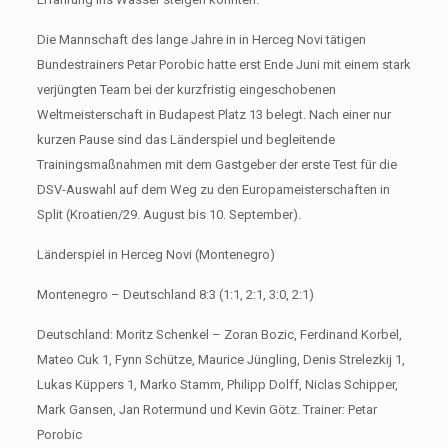
Die Mannschaft des lange Jahre in in Herceg Novi tätigen
Bundestrainers Petar Porobic hatte erst Ende Juni mit einem stark
verjüngten Team bei der kurzfristig eingeschobenen
Weltmeisterschaft in Budapest Platz 13 belegt. Nach einer nur
kurzen Pause sind das Länderspiel und begleitende
Trainingsmaßnahmen mit dem Gastgeber der erste Test für die
DSV-Auswahl auf dem Weg zu den Europameisterschaften in
Split (Kroatien/29. August bis 10. September).
Länderspiel in Herceg Novi (Montenegro)
Montenegro – Deutschland 8:3 (1:1, 2:1, 3:0, 2:1)
Deutschland: Moritz Schenkel – Zoran Bozic, Ferdinand Korbel,
Mateo Cuk 1, Fynn Schütze, Maurice Jüngling, Denis Strelezkij 1,
Lukas Küppers 1, Marko Stamm, Philipp Dolff, Niclas Schipper,
Mark Gansen, Jan Rotermund und Kevin Götz. Trainer: Petar
Porobic