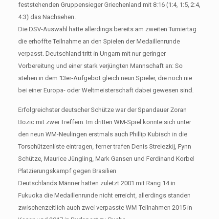
feststehenden Gruppensieger Griechenland mit 8:16 (1:4, 1:5, 2:4,
4:3) das Nachsehen.
Die DSV-Auswahl hatte allerdings bereits am zweiten Turniertag
die erhoffte Teilnahme an den Spielen der Medaillenrunde
verpasst. Deutschland tritt in Ungarn mit nur geringer
Vorbereitung und einer stark verjüngten Mannschaft an: So
stehen in dem 13er-Aufgebot gleich neun Spieler, die noch nie
bei einer Europa- oder Weltmeisterschaft dabei gewesen sind.
Erfolgreichster deutscher Schütze war der Spandauer Zoran
Bozic mit zwei Treffern. Im dritten WM-Spiel konnte sich unter
den neun WM-Neulingen erstmals auch Phillip Kubisch in die
Torschützenliste eintragen, ferner trafen Denis Strelezkij, Fynn
Schütze, Maurice Jüngling, Mark Gansen und Ferdinand Korbel
Platzierungskampf gegen Brasilien
Deutschlands Männer hatten zuletzt 2001 mit Rang 14 in
Fukuoka die Medaillenrunde nicht erreicht, allerdings standen
zwischenzeitlich auch zwei verpasste WM-Teilnahmen 2015 in