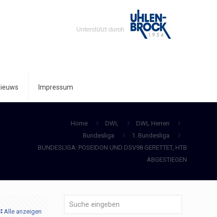
ieuws
Impressum
Home
DWL
DWL Herren
Bundesliga
1. Bundesliga
BUNDESLIGA: POSEIDON UND DSV98 GERETTET, HTB
ABGESTIEGEN
Alle anzeigen