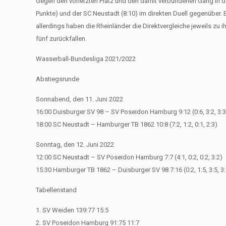
Gegen den vorletzten Platz und den damit verbundenen Gang in 
Punkte) und der SC Neustadt (8:10) im direkten Duell gegenüber. 
allerdings haben die Rheinländer die Direktvergleiche jeweils zu
fünf zurückfallen.
Wasserball-Bundesliga 2021/2022
Abstiegsrunde
Sonnabend, den 11. Juni 2022
16:00 Duisburger SV 98 – SV Poseidon Hamburg 9:12 (0:6, 3:2, 3:3,
18:00 SC Neustadt – Hamburger TB 1862 10:8 (7:2, 1:2, 0:1, 2:3)
Sonntag, den 12. Juni 2022
12:00 SC Neustadt – SV Poseidon Hamburg 7:7 (4:1, 0:2, 0:2, 3:2)
15:30 Hamburger TB 1862 – Duisburger SV 98 7:16 (0:2, 1:5, 3:5, 3:
Tabellenstand
1. SV Weiden 139:77 15:5
2. SV Poseidon Hamburg 91:75 11:7