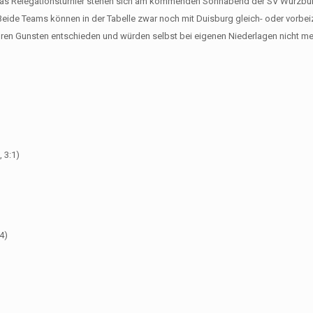
das Relegationsturnier stehen sich am kommenden Sonnabend der SV Würzbur
Beide Teams können in der Tabelle zwar noch mit Duisburg gleich- oder vorbei
 ihren Gunsten entschieden und würden selbst bei eigenen Niederlagen nicht m
 3:1)
4)