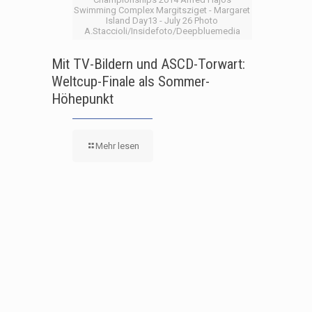
Swimming Complex Margitsziget - Margaret
Island Day13 - July 26 Photo
A.Staccioli/Insidefoto/Deepbluemedia
Mit TV-Bildern und ASCD-Torwart:
Weltcup-Finale als Sommer-
Höhepunkt
Mehr lesen