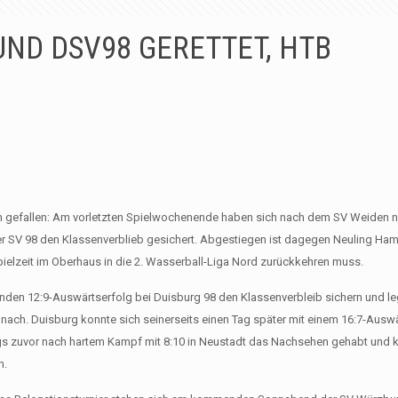
UND DSV98 GERETTET, HTB
en gefallen: Am vorletzten Spielwochenende haben sich nach dem SV Weiden n
 SV 98 den Klassenverblieb gesichert. Abgestiegen ist dagegen Neuling Ham
Spielzeit im Oberhaus in die 2. Wasserball-Liga Nord zurückkehren muss.
en 12:9-Auswärtserfolg bei Duisburg 98 den Klassenverbleib sichern und le
nach. Duisburg konnte sich seinerseits einen Tag später mit einem 16:7-Auswä
ags zuvor nach hartem Kampf mit 8:10 in Neustadt das Nachsehen gehabt und 
n.