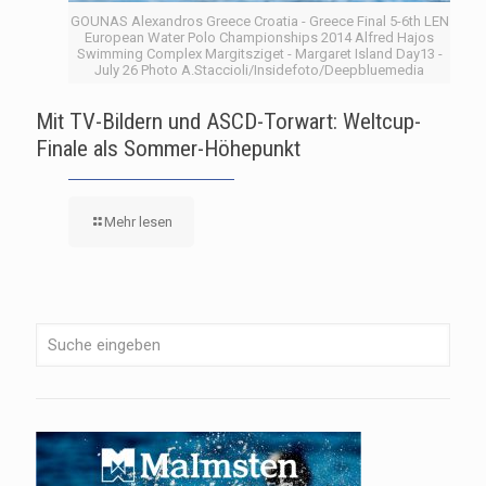
GOUNAS Alexandros Greece Croatia - Greece Final 5-6th LEN
European Water Polo Championships 2014 Alfred Hajos
Swimming Complex Margitsziget - Margaret Island Day13 -
July 26 Photo A.Staccioli/Insidefoto/Deepbluemedia
Mit TV-Bildern und ASCD-Torwart: Weltcup-
Finale als Sommer-Höhepunkt
Mehr lesen