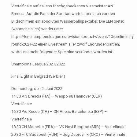
Viertelfinale auf Italiens frischgebackenen Vizemeister AN
Brescia. Auf die Fans der Sportart wartet aber auch vor den
Bildschirmen ein absolutes Wasserballspektakel: Die LEN bietet
(wahrscheinlich) wieder unter
https://lenchampionsleague.eurovisionsports.tv/event/10/preliminary-
round-2021-22 einen Livestream aller zwölf Endrundenpartien,
wobei nunmehr folgender Spielplan verkündet worden ist:
Champions League 2021/2022
Final Eight in Belgrad (Serbien)
Donnerstag, den 2. Juni 2022
14:30 AN Brescia (ITA) – Waspo 98 Hannover (GER) –
Viertelfinale
16:30 Pro Recco (ITA) – CN Atletic Barceloneta (ESP) –
Viertelfinale
18:30 CN Marseille (FRA) – VK Novi Beograd (SRB) – Viertelfinale
20:30 FTC Budapest (HUN) – Jug Dubrovnik (CRO) – Viertelfinale