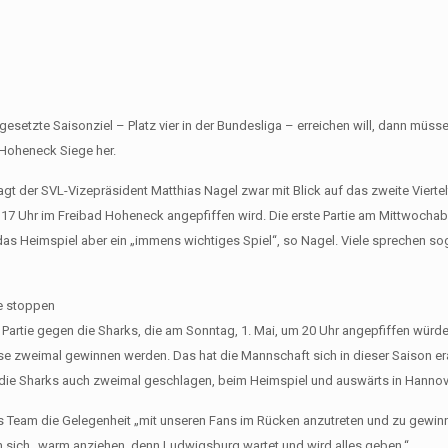
setzte Saisonziel – Platz vier in der Bundesliga – erreichen will, dann müss
Hoheneck Siege her.
agt der SVL-Vizepräsident Matthias Nagel zwar mit Blick auf das zweite Viertel
17 Uhr im Freibad Hoheneck angepfiffen wird. Die erste Partie am Mittwochab
das Heimspiel aber ein „immens wichtiges Spiel“, so Nagel. Viele sprechen so
ve stoppen
 Partie gegen die Sharks, die am Sonntag, 1. Mai, um 20 Uhr angepfiffen würde
use zweimal gewinnen werden. Das hat die Mannschaft sich in dieser Saison er
 die Sharks auch zweimal geschlagen, beim Heimspiel und auswärts in Hannov
s Team die Gelegenheit „mit unseren Fans im Rücken anzutreten und zu gewinn
 sich „warm anziehen, denn Ludwigsburg wartet und wird alles geben.“