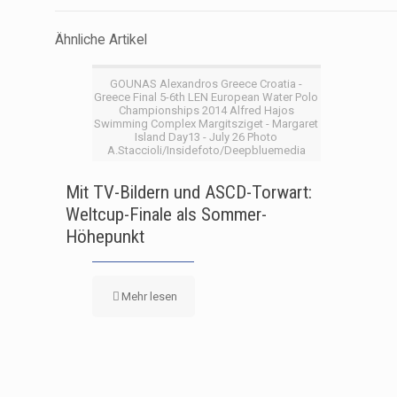
Ähnliche Artikel
GOUNAS Alexandros Greece Croatia -
Greece Final 5-6th LEN European Water Polo
Championships 2014 Alfred Hajos
Swimming Complex Margitsziget - Margaret
Island Day13 - July 26 Photo
A.Staccioli/Insidefoto/Deepbluemedia
Mit TV-Bildern und ASCD-Torwart:
Weltcup-Finale als Sommer-
Höhepunkt
Mehr lesen