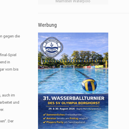
Malmsten Waterpolo
Werbung
en gegen die
final-Spiel
end in
gar vom bis
, auch im
arbeitet und
er.
en“. Der