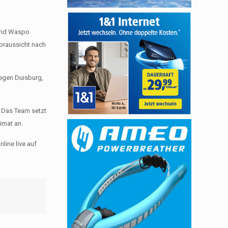
 und Waspo
Voraussicht nach
gegen Duisburg,
. Das Team setzt
imat an.
line live auf