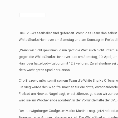
Die SVL-Wasserballer sind gefordert. Wenn das Team das selbst ge
White Sharks Hannover am Samstag und am Sonntag im Freibad 
„Wenn wir nicht gewinnen, dann geht die Welt auch nicht unter“, s
gegen die White Sharks Hannover, das am Samstag, 30. April, um 
Hannover hatte Ludwigsburg mit 12:9 verloren. Zweifelsohne sei 
dato wichtigsten Spiel der Saison.
Ciro Blazevic möchte mit seinem Team die White Sharks Offensi
Ein Sieg würde den Weg frei machen für die dritte, entscheidende
Freibad am Neckar. Nagel sagt, er sei „überzeugt, dass wir zuha
wird sie am Wochenende abrufen“. In der Vorrunde hatte der SVL
Der Ludwigsburger Goalgetter Marko Martinic sagt, jetzt habe da
Teammanager Adrijan Jakovcev erklärt: Die White Sharks müssten