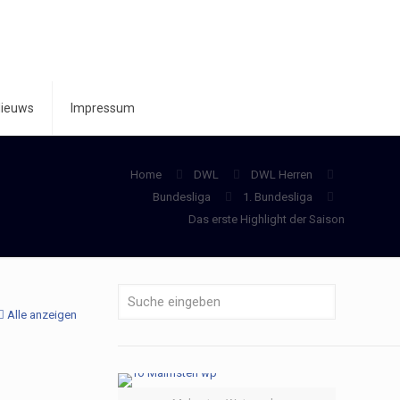
ieuws
Impressum
Home
DWL
DWL Herren
Bundesliga
1. Bundesliga
Das erste Highlight der Saison
Alle anzeigen