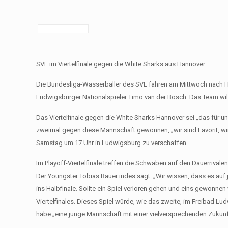
SVL im Viertelfinale gegen die White Sharks aus Hannover
Die Bundesliga-Wasserballer des SVL fahren am Mittwoch nach Han
Ludwigsburger Nationalspieler Timo van der Bosch. Das Team will
Das Viertelfinale gegen die White Sharks Hannover sei „das für un
zweimal gegen diese Mannschaft gewonnen, „wir sind Favorit, w
Samstag um 17 Uhr in Ludwigsburg zu verschaffen.
Im Playoff-Viertelfinale treffen die Schwaben auf den Dauerrival
Der Youngster Tobias Bauer indes sagt: „Wir wissen, dass es auf j
ins Halbfinale. Sollte ein Spiel verloren gehen und eins gewonn
Viertelfinales. Dieses Spiel würde, wie das zweite, im Freibad 
habe „eine junge Mannschaft mit einer vielversprechenden Zukunft