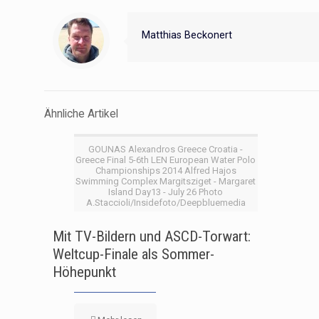
Matthias Beckonert
Ähnliche Artikel
GOUNAS Alexandros Greece Croatia -
Greece Final 5-6th LEN European Water Polo
Championships 2014 Alfred Hajos
Swimming Complex Margitsziget - Margaret
Island Day13 - July 26 Photo
A.Staccioli/Insidefoto/Deepbluemedia
Mit TV-Bildern und ASCD-Torwart:
Weltcup-Finale als Sommer-
Höhepunkt