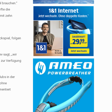
l brauchen.“
rfte die
 mit zehn
ckspiel, folgen
v sagt, „wir
d zur Verfügung
ubs in der
 ohne
mentiert