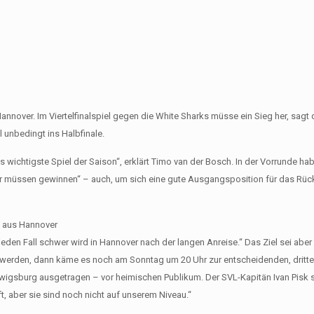
nover. Im Viertelfinalspiel gegen die White Sharks müsse ein Sieg her, sagt 
 unbedingt ins Halbfinale.
s wichtigste Spiel der Saison“, erklärt Timo van der Bosch. In der Vorrunde ha
ir müssen gewinnen“ – auch, um sich eine gute Ausgangsposition für das Rüc
en aus Hannover
eden Fall schwer wird in Hannover nach der langen Anreise.“ Das Ziel sei aber 
en werden, dann käme es noch am Sonntag um 20 Uhr zur entscheidenden, dritte
Ludwigsburg ausgetragen – vor heimischen Publikum. Der SVL-Kapitän Ivan Pisk 
, aber sie sind noch nicht auf unserem Niveau.“