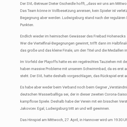
Der SVL-Betreuer Dieter Gscheidle hofft, „dass wir uns am Mittw
Das Team könne in Vollbesetzung anreisen, kein Spieler ist verlet
Begegnung aber werden. Ludwigsburg stand nach der regulären Sais
Punkten.
Endlich wieder im heimischen Gewässer des Freibad Hohenecks
Wer die Viertelfinal-Begegnungen gewinnt, trifft dann im Halbfina
das große und das kleine Finale, um den Titel und die Medaillen in
Im Vorfeld der Playoffs hatte es ein regelrechtes Tauziehen mi
haben massive Probleme mit unserem Schwimmbad, da es erst am S
steht. Der SVL hatte deshalb vorgeschlagen, das Rückspiel ers
Es habe aber weder beim Verband noch beim Gegner „Verständnis 
deutschen Wasserballliga sei, der in dieser zweiten Corona-Sai
kampflose Spiele. Deshalb habe der Verein mit ein bisschen Ver
Jakovcev. Egal, Ludwigsburg tritt an und will gewinnen.
Das Hinspiel am Mittwoch, 27. April, in Hannover wird um 19.30 Uh