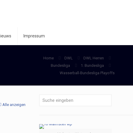
ieuws
Impressum
Home
DWL
DWL Herren
Bundesliga
1. Bundesliga
Wasserball-Bundesliga Playoffs
Alle anzeigen