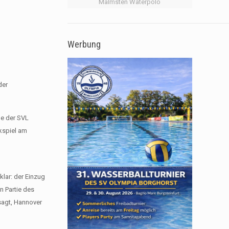
Malmsten Waterpolo
Werbung
der
be der SVL
kspiel am
klar: der Einzug
n Partie des
sagt, Hannover