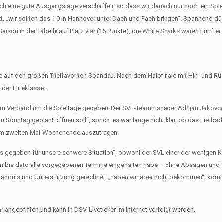
och eine gute Ausgangslage verschaffen, so dass wir danach nur noch ein Spie
zt, „wir sollten das 1:0 in Hannover unter Dach und Fach bringen“. Spannend dü
on in der Tabelle auf Platz vier (16 Punkte), die White Sharks waren Fünfter
le auf den großen Titelfavoriten Spandau. Nach dem Halbfinale mit Hin- und Rü
 der Eliteklasse.
t dem Verband um die Spieltage gegeben. Der SVL-Teammanager Adrijan Jakovce
onntag geplant öffnen soll“, sprich: es war lange nicht klar, ob das Freiba
t am zweiten Mai-Wochenende auszutragen.
gegeben für unsere schwere Situation“, obwohl der SVL einer der wenigen Kl
son bis dato alle vorgegebenen Termine eingehalten habe – ohne Absagen und
ständnis und Unterstützung gerechnet, „haben wir aber nicht bekommen“, kom
r angepfiffen und kann in DSV-Liveticker im Internet verfolgt werden.