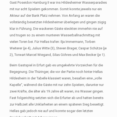
Gast Poseidon Hamburg II war ins Hildesheimer Wasserparadies
mit nur acht Spielern gekommen. Somit konnte jeweils nur ein
Akteur auf der Bank Platz nehmen. Von Anfang an waren die
vollständig besetzten Hildesheimer überlegen und gingen zügig
klar in Führung. Die wackeren Gäste steckten immerhin nie auf
und trugen so zu einem munteren Wasserballnachmittag mit
vielen Toren bei. Für Hellas trafen: Ilja Immermann, Torben
Weiterer (je 4), Julius Witte (3), Steven Brager, Caspar Schütze (je
2), Torwart Marcel Wiegand, Silas Göhres und Max Becker (je 1).
Beim Gastspiel in Erfurt gab es umgekehrte Vorzeichen für die
Begegnung. Die Thüringer, die vor der Partie noch hinter Hellas
Hildesheim in der Tabelle klassiert waren, besaßen eine „volle
Kapelle“, während die Gäste mit nur zehn Spielern, darunter nur
zwei Kräfte, die älter als 19 Jahre alt waren, ins Wasser gingen.
Fast folgerichtig setzten sich die Erfurter ab und hatten bereits
zur Halbzeit alle Unklarheiten an einem späteren Sieg beseitigt.
Hellas gab jedoch nie auf und konnte sogar den letzten