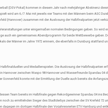
rball (DSV-Pokal) kommen in diesem Jahr nach mehrjähriger Abstinenz diesm
pielt wird am 6./7. Mai mit jeweils vier Teams mit den Männern beim ASC Dui
nfeld (Hannover) zusammen mit der Auslosung der Halbfinalpartien jetzt verk
 Veranstaltungen unter einigermaßen normalen Bedingungen geben. So wird e
anlage auch ein gemeinsames Abendprogramm für beide Wettbewerbe geben. D
s der Männer im Jahre 1972 erinnern, die ebenfalls in Duisburg stattfand un
t Halbfinalduellen und Medaillenspielen. Die Auslosung der Halbfinalpartien er
 in Hannover zwischen Waspo 98 Hannover und Wasserfreunde Spandau 04 d
 Sonnenfeld konnte mit der Ermittlung der Duelle auch bereits die Anfangszei
, dessen Team bereits im Halbfinale gegen Rekordgewinner Spandau 04 ins Be
den noch zu ermittelnden Sieger des Stadtderbys zwischen der SV Krefeld 72 
en dagegen im dortigen Halbfinale den Vorjahresvierten ETV Hamburg und en