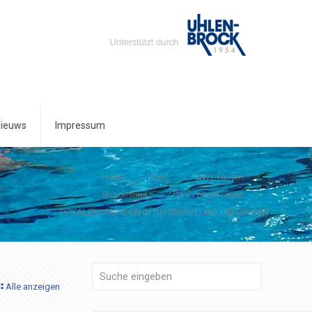
ieuws
Impressum
Home
DWL
DWL Herren
Bundesliga
DSV Pokal Frauen
POKALENDRUNDEN IN DUISBURG UND UERDINGEN
Alle anzeigen