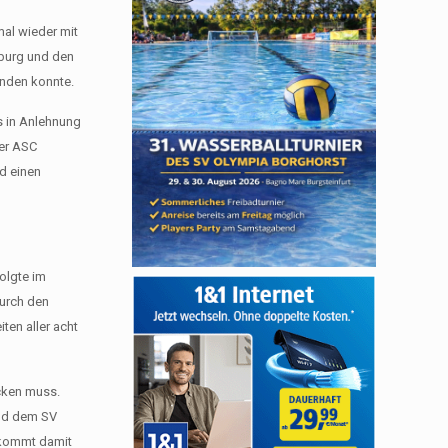
al wieder mit
sburg und den
ünden konnte.
s in Anlehnung
er ASC
d einen
folgte im
urch den
ten aller acht
cken muss.
und dem SV
tkommt damit