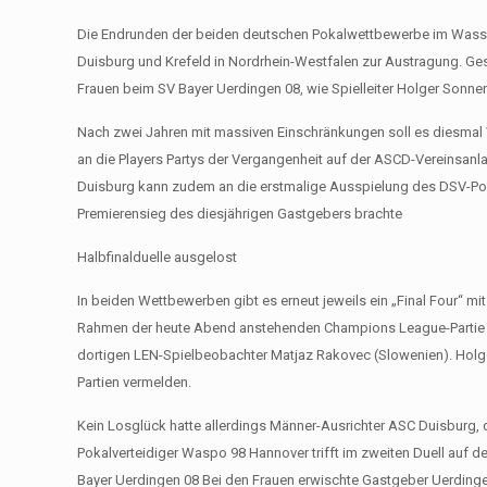
Die Endrunden der beiden deutschen Pokalwettbewerbe im Wasse
Duisburg und Krefeld in Nordrhein-Westfalen zur Austragung. Ges
Frauen beim SV Bayer Uerdingen 08, wie Spielleiter Holger Sonne
Nach zwei Jahren mit massiven Einschränkungen soll es diesmal
an die Players Partys der Vergangenheit auf der ASCD-Vereins
Duisburg kann zudem an die erstmalige Ausspielung des DSV-Pokal
Premierensieg des diesjährigen Gastgebers brachte
Halbfinalduelle ausgelost
In beiden Wettbewerben gibt es erneut jeweils ein „Final Four“ mi
Rahmen der heute Abend anstehenden Champions League-Partie
dortigen LEN-Spielbeobachter Matjaz Rakovec (Slowenien). Holger
Partien vermelden.
Kein Losglück hatte allerdings Männer-Ausrichter ASC Duisburg
Pokalverteidiger Waspo 98 Hannover trifft im zweiten Duell auf 
Bayer Uerdingen 08 Bei den Frauen erwischte Gastgeber Uerding