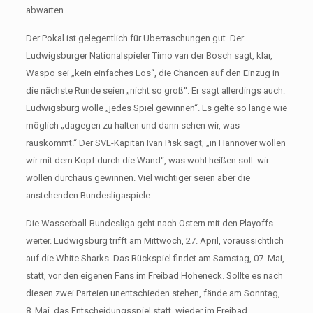
abwarten.
Der Pokal ist gelegentlich für Überraschungen gut. Der
Ludwigsburger Nationalspieler Timo van der Bosch sagt, klar,
Waspo sei „kein einfaches Los“, die Chancen auf den Einzug in
die nächste Runde seien „nicht so groß“. Er sagt allerdings auch:
Ludwigsburg wolle „jedes Spiel gewinnen“. Es gelte so lange wie
möglich „dagegen zu halten und dann sehen wir, was
rauskommt.“ Der SVL-Kapitän Ivan Pisk sagt, „in Hannover wollen
wir mit dem Kopf durch die Wand“, was wohl heißen soll: wir
wollen durchaus gewinnen. Viel wichtiger seien aber die
anstehenden Bundesligaspiele.
Die Wasserball-Bundesliga geht nach Ostern mit den Playoffs
weiter. Ludwigsburg trifft am Mittwoch, 27. April, voraussichtlich
auf die White Sharks. Das Rückspiel findet am Samstag, 07. Mai,
statt, vor den eigenen Fans im Freibad Hoheneck. Sollte es nach
diesen zwei Parteien unentschieden stehen, fände am Sonntag,
8. Mai, das Entscheidungsspiel statt, wieder im Freibad