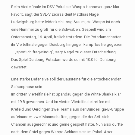
Beim Viertelfinale im DSV-Pokal sei Waspo Hannover ganz klar
Favorit, sagt der SVL-Vizepräsident Matthias Nagel.
Ludwigsburg hatte leider kein Losgl&uu ml;ck, Waspo ist noch
eine Nummer zu groß für die Schwaben. Gespielt wird am
Ostersamstag, 16. April, freilich trotzdem. Die Potsdamer hatten
ihr Viertelfinale gegen Duisburg hingegen kampflos hergegeben
– „sportlich fragwürdig“, sagt Nagel zu dieser Entscheidung.
Das Spiel Duisburg-Potsdam wurde so mit 10:0 für Duisburg
gewertet.
Eine starke Defensive soll der Bausteine für die entscheidenden
Saisonphase sein
Im dritten Viertelfinale hat Spandau gegen die White Sharks klar
mit 19:8 gewonnen. Und im vierten Viertelfinale treffen mit
Krefeld und Uerdingen zwei Teams aus der Bundesliga-B-Gruppe
aufeinander, zwei Mannschaften, gegen die der SVL sich
Chancen ausgerechnet und gerne gespielt hätte. Nun also dürfte
nach dem Spiel gegen Waspo Schluss sein im Pokal. Aber