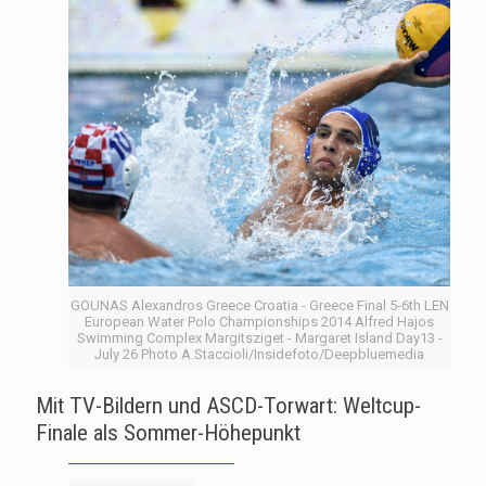
GOUNAS Alexandros Greece Croatia - Greece Final 5-6th LEN
European Water Polo Championships 2014 Alfred Hajos
Swimming Complex Margitsziget - Margaret Island Day13 -
July 26 Photo A.Staccioli/Insidefoto/Deepbluemedia
Mit TV-Bildern und ASCD-Torwart: Weltcup-
Finale als Sommer-Höhepunkt