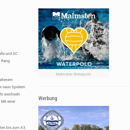
alle und SC
n Rang
Malmsten Waterpolo
haltenem
ur neun Spielern
ehr wechseln
Werbung
 Mit einer
ten bis zum 4:3