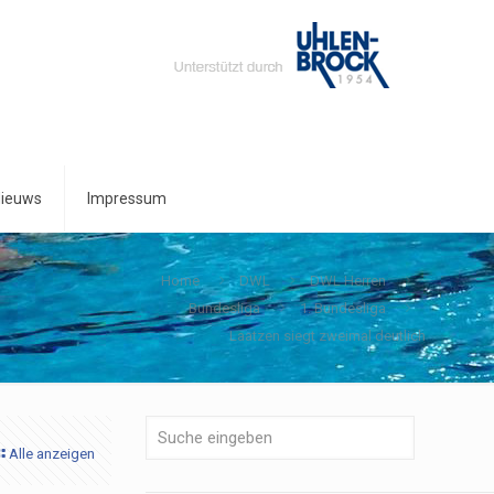
ieuws
Impressum
Home
DWL
DWL Herren
Bundesliga
1. Bundesliga
Laatzen siegt zweimal deutlich
Alle anzeigen