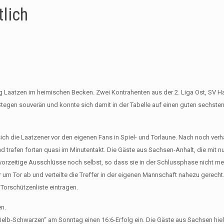
lich
g Laatzen im heimischen Becken. Zwei Kontrahenten aus der 2. Liga Ost, SV H
tegen souverän und konnte sich damit in der Tabelle auf einen guten sechste
ch die Laatzener vor den eigenen Fans in Spiel- und Torlaune. Nach noch ver
d trafen fortan quasi im Minutentakt. Die Gäste aus Sachsen-Anhalt, die mit n
vorzeitige Ausschlüsse noch selbst, so dass sie in der Schlussphase nicht m
um Tor ab und verteilte die Treffer in der eigenen Mannschaft nahezu gerecht.
Torschützenliste eintragen.
en.
elb-Schwarzen“ am Sonntag einen 16:6-Erfolg ein. Die Gäste aus Sachsen hiel