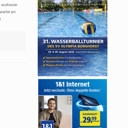
:3 ausbauen
Zweifel am
G