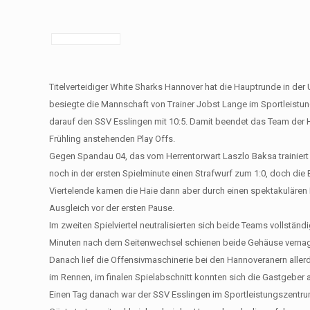
Titelverteidiger White Sharks Hannover hat die Hauptrunde in d
besiegte die Mannschaft von Trainer Jobst Lange im Sportleis
darauf den SSV Esslingen mit 10:5. Damit beendet das Team der Ha
Frühling anstehenden Play Offs.
Gegen Spandau 04, das vom Herrentorwart Laszlo Baksa trainiert
noch in der ersten Spielminute einen Strafwurf zum 1:0, doch die Be
Viertelende kamen die Haie dann aber durch einen spektakulären
Ausgleich vor der ersten Pause.
Im zweiten Spielviertel neutralisierten sich beide Teams vollständ
Minuten nach dem Seitenwechsel schienen beide Gehäuse vernagel
Danach lief die Offensivmaschinerie bei den Hannoveranern allerd
im Rennen, im finalen Spielabschnitt konnten sich die Gastgeber 
Einen Tag danach war der SSV Esslingen im Sportleistungszentrum