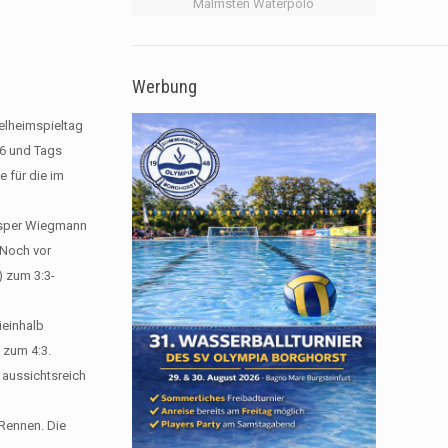
Malmsten Waterpolo
Werbung
elheimspieltag
6 und Tags
e für die im
Jasper Wiegmann
. Noch vor
) zum 3:3-
ieinhalb
 zum 4:3.
 aussichtsreich
 Rennen. Die