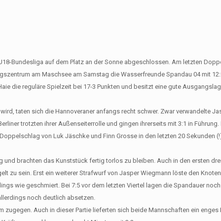
er U18-Bundesliga auf dem Platz an der Sonne abgeschlossen. Am letzten Dopp
tungszentrum am Maschsee am Samstag die Wasserfreunde Spandau 04 mit 12:
ie die reguläre Spielzeit bei 17-3 Punkten und besitzt eine gute Ausgangslag
 wird, taten sich die Hannoveraner anfangs recht schwer. Zwar verwandelte 
rliner trotzten ihrer Außenseiterrolle und gingen ihrerseits mit 3:1 in Führung
 Doppelschlag von Luk Jäschke und Finn Grosse in den letzten 20 Sekunden (!
ig und brachten das Kunststück fertig torlos zu bleiben. Auch in den ersten dre
t zu sein. Erst ein weiterer Strafwurf von Jasper Wiegmann löste den Knoten
ings wie geschmiert. Bei 7:5 vor dem letzten Viertel lagen die Spandauer noch
allerdings noch deutlich absetzen.
 zugegen. Auch in dieser Partie lieferten sich beide Mannschaften ein enges