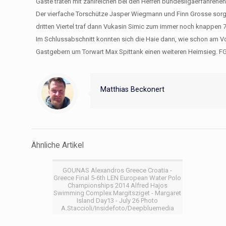
Gäste traten mit zahlreichen bei den Herren bundesligaerfahrenen
Der vierfache Torschütze Jasper Wiegmann und Finn Grosse sorgt
dritten Viertel traf dann Vukasin Simic zum immer noch knappen 7:
Im Schlussabschnitt konnten sich die Haie dann, wie schon am 
Gastgebern um Torwart Max Spittank einen weiteren Heimsieg. F
Matthias Beckonert
Ähnliche Artikel
GOUNAS Alexandros Greece Croatia -
Greece Final 5-6th LEN European Water Polo
Championships 2014 Alfred Hajos
Swimming Complex Margitsziget - Margaret
Island Day13 - July 26 Photo
A.Staccioli/Insidefoto/Deepbluemedia