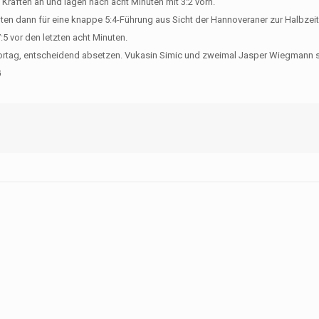
 Kräften an und lagen nach acht Minuten mit 3:2 vorn.
en dann für eine knappe 5:4-Führung aus Sicht der Hannoveraner zur Halbzeit
5 vor den letzten acht Minuten.
Vortag, entscheidend absetzen. Vukasin Simic und zweimal Jasper Wiegmann 
G