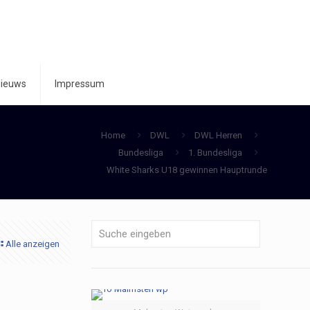
ieuws
Impressum
Home
DWL
DWL Herren
Bundesliga
1. Bundesliga
White Sharks U18 gewinnen Hauptrunde
Alle anzeigen