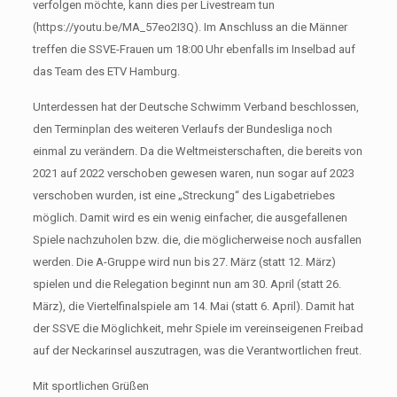
verfolgen möchte, kann dies per Livestream tun
(https://youtu.be/MA_57eo2I3Q). Im Anschluss an die Männer
treffen die SSVE-Frauen um 18:00 Uhr ebenfalls im Inselbad auf
das Team des ETV Hamburg.
Unterdessen hat der Deutsche Schwimm Verband beschlossen,
den Terminplan des weiteren Verlaufs der Bundesliga noch
einmal zu verändern. Da die Weltmeisterschaften, die bereits von
2021 auf 2022 verschoben gewesen waren, nun sogar auf 2023
verschoben wurden, ist eine „Streckung“ des Ligabetriebes
möglich. Damit wird es ein wenig einfacher, die ausgefallenen
Spiele nachzuholen bzw. die, die möglicherweise noch ausfallen
werden. Die A-Gruppe wird nun bis 27. März (statt 12. März)
spielen und die Relegation beginnt nun am 30. April (statt 26.
März), die Viertelfinalspiele am 14. Mai (statt 6. April). Damit hat
der SSVE die Möglichkeit, mehr Spiele im vereinseigenen Freibad
auf der Neckarinsel auszutragen, was die Verantwortlichen freut.
Mit sportlichen Grüßen