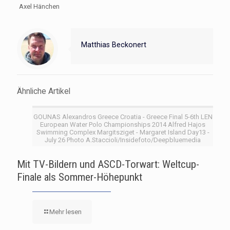
Axel Hänchen
Matthias Beckonert
Ähnliche Artikel
GOUNAS Alexandros Greece Croatia - Greece Final 5-6th LEN
European Water Polo Championships 2014 Alfred Hajos
Swimming Complex Margitsziget - Margaret Island Day13 -
July 26 Photo A.Staccioli/Insidefoto/Deepbluemedia
Mit TV-Bildern und ASCD-Torwart: Weltcup-
Finale als Sommer-Höhepunkt
Mehr lesen