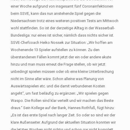
einer Woche aufgrund von insgesamt fünf Coronainfektionen
beim SSVE, kann das nun anstehende Spiel gegen die
Niedersachsen trotz eines weiteren positiven Tests am Mittwoch
wohl stattfinden. So ist der derzeitige Alltag in der Wasserball-
Bundesliga: nur eines ist sicher, nämlich dass nichts sicher ist.
SSVE-Chefcoach Heiko Nossek zur Situation: „Wir hoffen am
Wochenende 13 Spieler aufstellen zu können. Zu den
überstandenen Fällen kommt jetzt der ein oder andere akute
hinzu und man muss erneut die Frage stellen, ob wir jetzt
unbedingt spielen müssen oder ob eine kleine Unterbrechung
nicht im Sinne aller wäre. Schon alleine was Planung von
Auswärtsspielen etc. und die damit verbundenen Kosten
angeht“, um fast beiläufig zu ergänzen: „Wir spielen gegen
Waspo. Die Rollen sind klar verteilt und wir machen das Beste
draus.“ Sein Kollege auf der Bank, Hannes Rothfuß, fügt hinzu:
„Es ist das erste Spiel nach langer Zeit. So oder so sind wir der
klare Außenseiter. Aufgrund der aktuellen Situation konnten wir
die letzten Wochen nicht richtig und schon gar nicht komplett