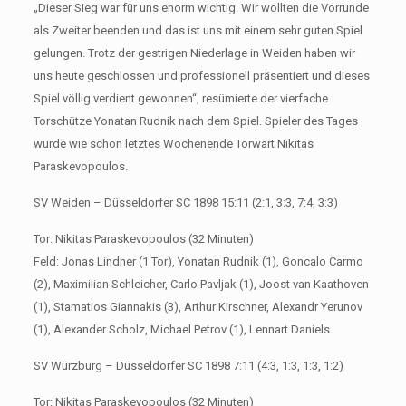
„Dieser Sieg war für uns enorm wichtig. Wir wollten die Vorrunde
als Zweiter beenden und das ist uns mit einem sehr guten Spiel
gelungen. Trotz der gestrigen Niederlage in Weiden haben wir
uns heute geschlossen und professionell präsentiert und dieses
Spiel völlig verdient gewonnen“, resümierte der vierfache
Torschütze Yonatan Rudnik nach dem Spiel. Spieler des Tages
wurde wie schon letztes Wochenende Torwart Nikitas
Paraskevopoulos.
SV Weiden – Düsseldorfer SC 1898 15:11 (2:1, 3:3, 7:4, 3:3)
Tor: Nikitas Paraskevopoulos (32 Minuten)
Feld: Jonas Lindner (1 Tor), Yonatan Rudnik (1), Goncalo Carmo
(2), Maximilian Schleicher, Carlo Pavljak (1), Joost van Kaathoven
(1), Stamatios Giannakis (3), Arthur Kirschner, Alexandr Yerunov
(1), Alexander Scholz, Michael Petrov (1), Lennart Daniels
SV Würzburg – Düsseldorfer SC 1898 7:11 (4:3, 1:3, 1:3, 1:2)
Tor: Nikitas Paraskevopoulos (32 Minuten)