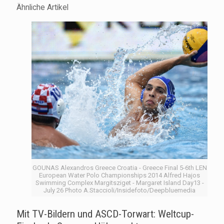
Ähnliche Artikel
GOUNAS Alexandros Greece Croatia - Greece Final 5-6th LEN
European Water Polo Championships 2014 Alfred Hajos
Swimming Complex Margitsziget - Margaret Island Day13 -
July 26 Photo A.Staccioli/Insidefoto/Deepbluemedia
Mit TV-Bildern und ASCD-Torwart: Weltcup-