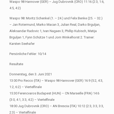
Waspo 98 Hannover (GER) – Jug Dubrovnik (CRO) 11:16 (2:3, 1:6,
4:5, 4:2)
Waspo 98: Moritz Schenkel (1. – 24.) und Felix Benke (25. – 32.)
– Jan Rotermund, Marko Macan 3, Julian Real, Darko Brguljan,
Aleksandar Radovic 1, Ivan Nagaev 3, Phillip Kubisch, Matija
Brguljan 1, Fynn Schütze 1 und Jorn Winkelhorst 2. Trainer:
Karsten Seehafer
Persönliche Fehler: 10/14
Resultate
Donnerstag, den 3. Juni 2021
13:00 Pro Recco (ITA) – Waspo 98 Hannover (GER) 16:9 (5:2, 4:3,
1:2, 6:2) – Viertelfinale
15:30 Ferencvaros Budapest (HUN) – CN Marseille (FRA) 14:6
(3:0, 4:1, 3:3, 4:2) – Viertelfinale
18:00 Jug Dubrovnik (CRO) – AN Brescia (ITA) 10:12 (2:3, 3:3, 3:3,
2:3) – Viertelfinale