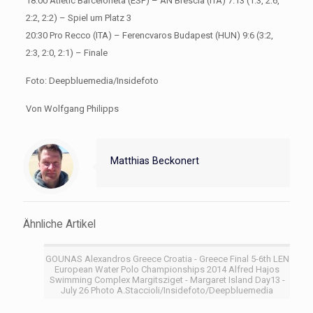
18:00 Atletic Barceloneta (ESP) – AN Brescia (ITA) 7:13 (1:3, 2:6,
2:2, 2:2) – Spiel um Platz 3
20:30 Pro Recco (ITA) – Ferencvaros Budapest (HUN) 9:6 (3:2,
2:3, 2:0, 2:1) – Finale
Foto: Deepbluemedia/Insidefoto
Von Wolfgang Philipps
Matthias Beckonert
Ähnliche Artikel
GOUNAS Alexandros Greece Croatia - Greece Final 5-6th LEN
European Water Polo Championships 2014 Alfred Hajos
Swimming Complex Margitsziget - Margaret Island Day13 -
July 26 Photo A.Staccioli/Insidefoto/Deepbluemedia