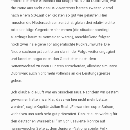
Endete der erste Abschnitt nur knapp mit 3:2 für Dubrovnik, war
die Partie aus Sicht des DSV-Vertreters bereits zweiten Viertel
nach einem 6:0-Lauf der Kroaten so gut wie gelaufen. Hier
mussten die Niedersachsen zunächst gleich drei relativ leichte
oder unnötige Gegentore hinnehmen (die situationsbedingt
allerdings kaum zu vermeiden waren), anschließend folgten
noch zwei ins eigene Tor abgefälschte Rückraumwürfe. Die
Niedersachsen präsentierten sich in der Folge weiter engagiert
und konnten sogar noch das Geschehen nach dem
Seitenwechsel zu ihren Gunsten entscheiden, allerdings musste
Dubrovnik auch nicht mehr vollends an die Leistungsgrenze
gehen.
„Ich glaube, die Luft war ein bisschen raus. Nachdem wir gestern
gewonnen hatten, war klar, dass wir hier nicht mehr Letzter
werden“, sagte Kapitän Julian Real: „Es war eine super Saison,
wir haben uns auch sehr gut präsentiert. Das ist auch wichtig für
den deutschen Wasserball.“ Im Schlussviertel konnte auf
hannoverscher Seite zudem Junioren-Nationalspieler Felix