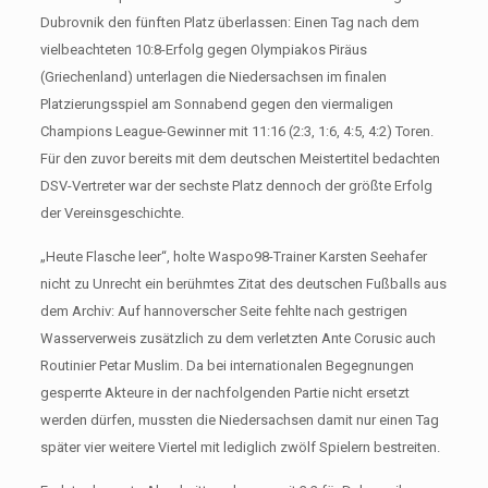
Dubrovnik den fünften Platz überlassen: Einen Tag nach dem
vielbeachteten 10:8-Erfolg gegen Olympiakos Piräus
(Griechenland) unterlagen die Niedersachsen im finalen
Platzierungsspiel am Sonnabend gegen den viermaligen
Champions League-Gewinner mit 11:16 (2:3, 1:6, 4:5, 4:2) Toren.
Für den zuvor bereits mit dem deutschen Meistertitel bedachten
DSV-Vertreter war der sechste Platz dennoch der größte Erfolg
der Vereinsgeschichte.
„Heute Flasche leer“, holte Waspo98-Trainer Karsten Seehafer
nicht zu Unrecht ein berühmtes Zitat des deutschen Fußballs aus
dem Archiv: Auf hannoverscher Seite fehlte nach gestrigen
Wasserverweis zusätzlich zu dem verletzten Ante Corusic auch
Routinier Petar Muslim. Da bei internationalen Begegnungen
gesperrte Akteure in der nachfolgenden Partie nicht ersetzt
werden dürfen, mussten die Niedersachsen damit nur einen Tag
später vier weitere Viertel mit lediglich zwölf Spielern bestreiten.