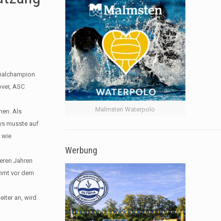
onalchampion
ver, ASC
Malmsten Waterpolo
hen. Als
bys musste auf
 wie
Werbung
heren Jahren
ommt vor dem
eiter an, wird