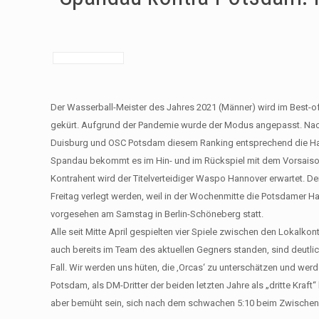
Der Wasserball-Meister des Jahres 2021 (Männer) wird im Best-o
gekürt. Aufgrund der Pandemie wurde der Modus angepasst. Na
Duisburg und OSC Potsdam diesem Ranking entsprechend die Halb
Spandau bekommt es im Hin- und im Rückspiel mit dem Vorsaison-D
Kontrahent wird der Titelverteidiger Waspo Hannover erwartet. 
Freitag verlegt werden, weil in der Wochenmitte die Potsdamer Ha
vorgesehen am Samstag in Berlin-Schöneberg statt.
Alle seit Mitte April gespielten vier Spiele zwischen den Lokalko
auch bereits im Team des aktuellen Gegners standen, sind deutli
Fall. Wir werden uns hüten, die ‚Orcas‘ zu unterschätzen und werde
Potsdam, als DM-Dritter der beiden letzten Jahre als „dritte Kraft“
aber bemüht sein, sich nach dem schwachen 5:10 beim Zwischen