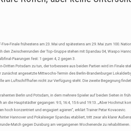
f-Five-Finale frühestens am 23. Mai und spätestens am 29. Mai zum 100. Nati
ch den Zwischenrunden der Top-Gruppe stehen mit Spandau 04, Waspo Hanno
final-Paarungen fest: 1 gegen 4, 2 gegen 3.
ritten Potsdam zu tun, der torbessere aus beiden Partien wird im Finale ste
Der zunächst angesetzte Mittwochs-Termin des Berlin-Brandenburger Lokalder
lle am Luftschiffhafen nicht zur Verfügung steht. Die zweite Begegnung findet
ntrahenten Berlin und Potsdam, in dem mehrere Spieler auf beiden Seiten in frü
ch an die Hauptstädter gegangen: 9:5, 16:4, 15:6 und 19:13. „Aber Hochmut k
n hoch konzentriert und engagiert agieren“, erklärt Trainer Petar Kovacevic.
 hinter Hannover und Pokalsieger Spandau etabliert, tritt zwar als klarer Außens
runde-Match gegen Duisburg am vergangenen Wochenende zu rehabilitieren.