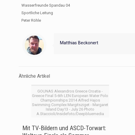
Wasserfreunde Spandau 04
Sportliche Leitung
Peter Röhle
Matthias Beckonert
Ähnliche Artikel
GOUNAS Alexandros Greece Croatia -
Greece Final 5-6th LEN European Water Polo
Championships 2014 Alfred Hajos
Swimming Complex Margitsziget - Margaret
Island Day13 - July 26 Photo
A.Staccioli/Insidefoto/Deepbluemedia
Mit TV-Bildern und ASCD-Torwart: