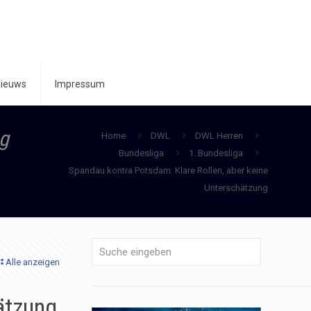
ieuws
Impressum
ng
Home
DWL
DWL Herren
Bundesliga
1. Bundesliga
Spandau kontra Potsdam: Klare Rollen, aber keine
Unterschätzung
Alle anzeigen
ätzung