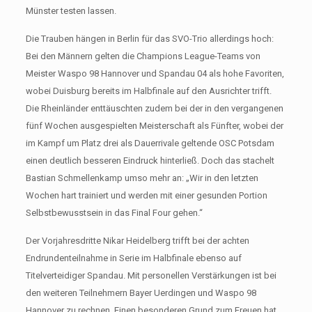
Münster testen lassen.
Die Trauben hängen in Berlin für das SVO-Trio allerdings hoch:
Bei den Männern gelten die Champions League-Teams von
Meister Waspo 98 Hannover und Spandau 04 als hohe Favoriten,
wobei Duisburg bereits im Halbfinale auf den Ausrichter trifft.
Die Rheinländer enttäuschten zudem bei der in den vergangenen
fünf Wochen ausgespielten Meisterschaft als Fünfter, wobei der
im Kampf um Platz drei als Dauerrivale geltende OSC Potsdam
einen deutlich besseren Eindruck hinterließ. Doch das stachelt
Bastian Schmellenkamp umso mehr an: „Wir in den letzten
Wochen hart trainiert und werden mit einer gesunden Portion
Selbstbewusstsein in das Final Four gehen.“
Der Vorjahresdritte Nikar Heidelberg trifft bei der achten
Endrundenteilnahme in Serie im Halbfinale ebenso auf
Titelverteidiger Spandau. Mit personellen Verstärkungen ist bei
den weiteren Teilnehmern Bayer Uerdingen und Waspo 98
Hannover zu rechnen. Einen besonderen Grund zum Freuen hat