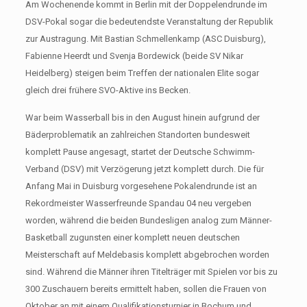
Am Wochenende kommt in Berlin mit der Doppelendrunde im
DSV-Pokal sogar die bedeutendste Veranstaltung der Republik
zur Austragung. Mit Bastian Schmellenkamp (ASC Duisburg),
Fabienne Heerdt und Svenja Bordewick (beide SV Nikar
Heidelberg) steigen beim Treffen der nationalen Elite sogar
gleich drei frühere SVO-Aktive ins Becken.
War beim Wasserball bis in den August hinein aufgrund der
Bäderproblematik an zahlreichen Standorten bundesweit
komplett Pause angesagt, startet der Deutsche Schwimm-
Verband (DSV) mit Verzögerung jetzt komplett durch. Die für
Anfang Mai in Duisburg vorgesehene Pokalendrunde ist an
Rekordmeister Wasserfreunde Spandau 04 neu vergeben
worden, während die beiden Bundesligen analog zum Männer-
Basketball zugunsten einer komplett neuen deutschen
Meisterschaft auf Meldebasis komplett abgebrochen worden
sind. Während die Männer ihren Titelträger mit Spielen vor bis zu
300 Zuschauern bereits ermittelt haben, sollen die Frauen von
Oktober an mit einem Qualifikationsturnier in Bochum und