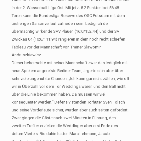
in der 2. Wasserball-Liga Ost. Mit jetzt 8:2 Punkten bei 56:48
Toren kann die Bundesliga-Reserve des OSC Potsdam mit dem
bisherigen Saisonverlauf zufrieden sein. Lediglich der
übermächtig wirkende SVV Plauen (16:0/152:44) und der SV
Zwickau 04 (10:6/111:94) rangieren in dem noch recht schiefen
Tableau vor der Mannschaft von Trainer Slawomir
Andruszkiewicz.
Dieser beherrschte mit seiner Mannschaft zwar das lediglich mit
neun Spielern angereiste Berliner Team, ärgerte sich aber über
sehr viele ungenutzte Chancen: „Ich kann gar nicht zählen, wie oft
wir in Überzahl vor dem Tor Weddings waren und den Ball nicht
über die Linie bekommen haben. Da müssen wir viel
konsequenter werden.“ Defensiv standen Torhüter Sven Fölsch
und seine Vorderleute sicher, wurden aber auch selten gefordert.
Zwar gingen die Gäste nach zwei Minuten in Führung, den
zweiten Treffer erzielten die Weddinger aber erst Ende des
dritten Viertels. Bis dahin hatten Marc Lehmann, Jacob