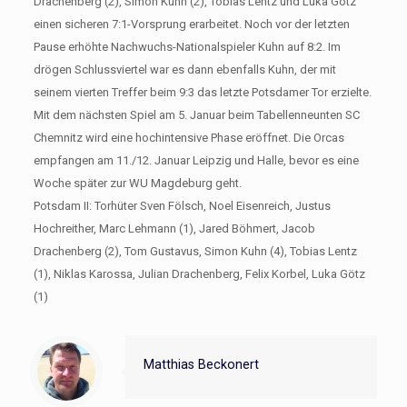
Drachenberg (2), Simon Kuhn (2), Tobias Lentz und Luka Götz
einen sicheren 7:1-Vorsprung erarbeitet. Noch vor der letzten
Pause erhöhte Nachwuchs-Nationalspieler Kuhn auf 8:2. Im
drögen Schlussviertel war es dann ebenfalls Kuhn, der mit
seinem vierten Treffer beim 9:3 das letzte Potsdamer Tor erzielte.
Mit dem nächsten Spiel am 5. Januar beim Tabellenneunten SC
Chemnitz wird eine hochintensive Phase eröffnet. Die Orcas
empfangen am 11./12. Januar Leipzig und Halle, bevor es eine
Woche später zur WU Magdeburg geht.
Potsdam II: Torhüter Sven Fölsch, Noel Eisenreich, Justus
Hochreither, Marc Lehmann (1), Jared Böhmert, Jacob
Drachenberg (2), Tom Gustavus, Simon Kuhn (4), Tobias Lentz
(1), Niklas Karossa, Julian Drachenberg, Felix Korbel, Luka Götz
(1)
Matthias Beckonert