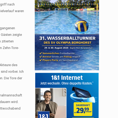
griff nach
ielverlauf waren
ergangenen
 Gästen zeigte
zitierten
in Zehn-Tore-
 Akteure des
sind vorbei. Ich
n. Die Tore der
ionalmannschaft
dauern wird.
Mittwochabend