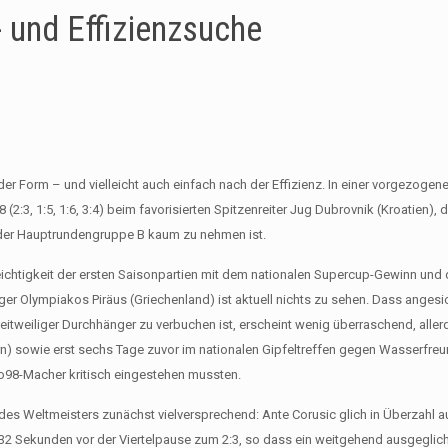
 und Effizienzsuche
 Form – und vielleicht auch einfach nach der Effizienz. In einer vorgezogene
(2:3, 1:5, 1:6, 3:4) beim favorisierten Spitzenreiter Jug Dubrovnik (Kroatien)
in der Hauptrundengruppe B kaum zu nehmen ist.
ichtigkeit der ersten Saisonpartien mit dem nationalen Supercup-Gewinn und
er Olympiakos Piräus (Griechenland) ist aktuell nichts zu sehen. Dass angesi
eitweiliger Durchhänger zu verbuchen ist, erscheint wenig überraschend, alle
) sowie erst sechs Tage zuvor im nationalen Gipfeltreffen gegen Wasserfr
o98-Macher kritisch eingestehen mussten.
s Weltmeisters zunächst vielversprechend: Ante Corusic glich in Überzahl a
e 32 Sekunden vor der Viertelpause zum 2:3, so dass ein weitgehend ausgegli