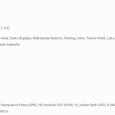
1, 4:3)
n Real, Darko Brguljan, Aleksandar Radovic, Predrag Jokic, Tobias Preuß, Luka 
rsten Seehafer
 Olympiakos Piräus (GRE) 18, Szolnoki VSC (HUN) 15, Jadran Spilt (CRO) 9, M
GER) 6