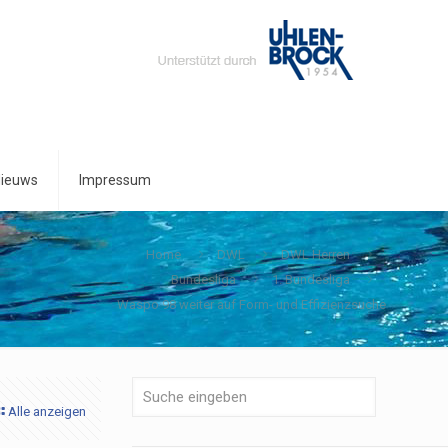
ieuws
Impressum
Home
DWL
DWL Herren
Bundesliga
1. Bundesliga
Waspo 98 weiter auf Form- und Effizienzsuche
Alle anzeigen