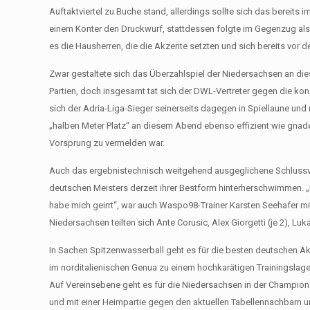
Auftaktviertel zu Buche stand, allerdings sollte sich das bereits
einem Konter den Druckwurf, stattdessen folgte im Gegenzug als 
es die Hausherren, die die Akzente setzten und sich bereits vor 
Zwar gestaltete sich das Überzahlspiel der Niedersachsen an die
Partien, doch insgesamt tat sich der DWL-Vertreter gegen die k
sich der Adria-Liga-Sieger seinerseits dagegen in Spiellaune und
„halben Meter Platz“ an diesem Abend ebenso effizient wie gnade
Vorsprung zu vermelden war.
Auch das ergebnistechnisch weitgehend ausgeglichene Schlussvie
deutschen Meisters derzeit ihrer Bestform hinterherschwimmen. „Ic
habe mich geirrt“, war auch Waspo98-Trainer Karsten Seehafer mit
Niedersachsen teilten sich Ante Corusic, Alex Giorgetti (je 2), Lu
In Sachen Spitzenwasserball geht es für die besten deutschen Ak
im norditalienischen Genua zu einem hochkarätigen Trainingslag
Auf Vereinsebene geht es für die Niedersachsen in der Champio
und mit einer Heimpartie gegen den aktuellen Tabellennachbarn 