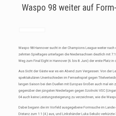
Waspo 98 weiter auf Form-
Waspo 98 Hannover sucht in der Champions League weiter nach der
zehnten Spieltages unterlagen die Niedersachsen deutlich mit 7:18 
Weg zum Final Eight in Hannover (6. bis 8. Juni) der erste Platz 
Aus Sicht der Gäste war es ein Abend zum Vergessen: Von der Le
spektakulären Unentschieden im Fernsehspiel gegen Titelverteidig
langen Saison bei den Duellen mit Europas Großen auch mal ein z
gegenüber den jüngsten Niederlagen gegen Szolnoki VSC (Ungarn
04 auch keine Leistungssteigerung zu verzeichnen, wie die Wasp
Dabei begann die im Vorfeld ausgegebene Formsuche im Lande de
Distanz zum 1:1 (4.) aus, und Linkshänder Luka Sekulic verkürzt