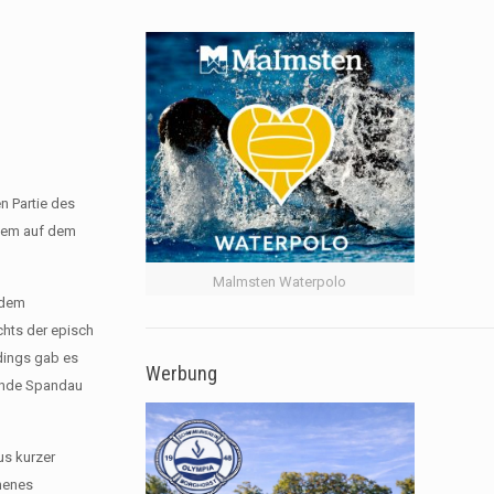
n Partie des
, dem auf dem
Malmsten Waterpolo
 dem
chts der episch
rdings gab es
Werbung
eunde Spandau
us kurzer
chenes