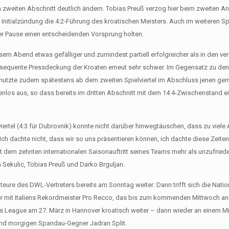
 im zweiten Abschnitt deutlich ändern. Tobias Preuß verzog hier beim zweiten An
Initialzündung die 4:2-Führung des kroatischen Meisters. Auch im weiteren Sp
der Pause einen entscheidenden Vorsprung holten.
sem Abend etwas gefälliger und zumindest partiell erfolgreicher als in den v
onsequente Pressdeckung der Kroaten erneut sehr schwer. Im Gegensatz zu den
 nutzte zudem spätestens ab dem zweiten Spielviertel im Abschluss jenen gern 
nlos aus, so dass bereits im dritten Abschnitt mit dem 14:4-Zwischenstand e
rtel (4:3 für Dubrovnik) konnte nicht darüber hinwegtäuschen, dass zu viele
h dachte nicht, dass wir so uns präsentieren können, ich dachte diese Zeiten 
 dem zehnten internationalen Saisonauftritt seines Teams mehr als unzufriede
ka Sekulic, Tobias Preuß und Darko Brguljan.
teure des DWL-Vertreters bereits am Sonntag weiter: Dann trifft sich die Nat
er mit Italiens Rekordmeister Pro Recco, das bis zum kommenden Mittwoch an
ns League am 27. März in Hannover kroatisch weiter – dann wieder an einem 
und morgigen Spandau-Gegner Jadran Split.