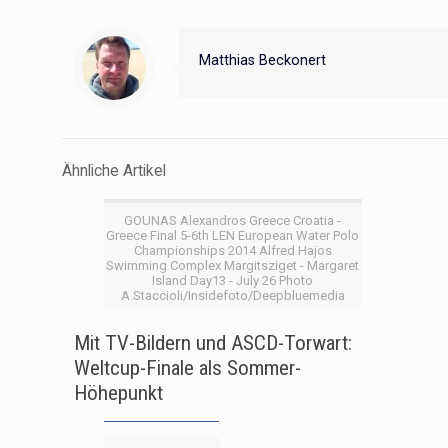
Matthias Beckonert
Ähnliche Artikel
GOUNAS Alexandros Greece Croatia -
Greece Final 5-6th LEN European Water Polo
Championships 2014 Alfred Hajos
Swimming Complex Margitsziget - Margaret
Island Day13 - July 26 Photo
A.Staccioli/Insidefoto/Deepbluemedia
Mit TV-Bildern und ASCD-Torwart:
Weltcup-Finale als Sommer-
Höhepunkt