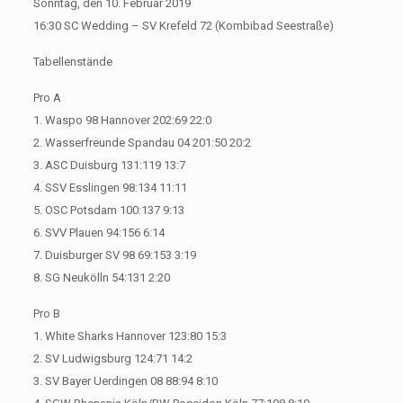
Sonntag, den 10. Februar 2019
16:30 SC Wedding – SV Krefeld 72 (Kombibad Seestraße)
Tabellenstände
Pro A
1. Waspo 98 Hannover 202:69 22:0
2. Wasserfreunde Spandau 04 201:50 20:2
3. ASC Duisburg 131:119 13:7
4. SSV Esslingen 98:134 11:11
5. OSC Potsdam 100:137 9:13
6. SVV Plauen 94:156 6:14
7. Duisburger SV 98 69:153 3:19
8. SG Neukölln 54:131 2:20
Pro B
1. White Sharks Hannover 123:80 15:3
2. SV Ludwigsburg 124:71 14:2
3. SV Bayer Uerdingen 08 88:94 8:10