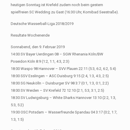
heutigen Sonntag ist Krefeld zudem noch beim gestern
spielfreien SC Wedding zu Gast (16:30 Uhr, Komibad Seestraße).
Deutsche Wasserball-Liga 2018/2019
Resultate Wochenende
Sonnabend, den 9. Februar 2019
14:00 SV Bayer Uerdingen 08 – SGW Rhenania Köln/BW
Poseidon Köln 8:9 (1:2, 1:1, 4:3, 2:3)
18:00 Waspo 98 Hannover – SVV Plauen 22:11 (5:3, 6:2, 6:2, 5:4)
18:00 SSV Esslingen – ASC Duisburg 9:15 (2:4, 1:3, 4:3, 2:5)
18:00 SG Neukölln – Duisburger SV 98 3:7 (0:1, 1:3, 0:1, 2:2)
18:00 SV Weiden – SV Krefeld 72 12:10 (2:1, 5:3, 3:1, 2:5)
18:30 SV Ludwigsburg – White Sharks Hannover 13:10 (2:2, 1:3,
5:3, 5:2)
19:00 OSC Potsdam – Wasserfreunde Spandau 04 3:17 (0:2, 1:7,
1:3, 1:5)