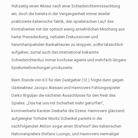
frühzeitig einen Akteur nach einer Schiedsrichtermissachtung
ein, doch die bereits in der Vergangenheit immer wieder
praktizierte italienische Taktik, den spielerischen Lauf des
Kontrahenten mit der optisch wenig ansehnlichen Mischung aus
harter Pressdeckung, verbalen Diskussionen und
herumhampelnden Bankakteuren zu stoppen, sollte tatsächlich
aufgehen, zumal auch das international bekannte
Schiedsrichterduo immer konfuser agierte und mehrfach längere
Spielunterbrechungen produzierte.
Beim Stande von 6:3 für den Gastgeber (12.) folgte dann gegen
Gästeakteur Jacopo Alesiani und Hannovers Führungsspieler
Darko Brguljan die nächsten Ausschlüsse für den Rest des
Spieles. „Das hat uns mit Sicherheit mehr getroffen“,
kommentierte Karsten Seehafer die Szene. Hannovers glänzend
aufgelegter Torhüter Moritz Schenkel parierte in der
nachfolgenden Aktion sogar einen Strafwurf des italienischen
Nationalspielers Stefano Luongo, und Hannovers viermaliger