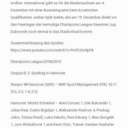
wollten. International geht es für die Niedersachsen am 4.
Dezember mit einer Auswärtspartie beim kroatischen
Qualifikanten Jadran Split weiter, ehe am 19. Dezember direkt vor
den Feiertagen der viermalige Champions League-Gewinner Jug
Dubrovnik noch einmal in das Stadionbad kommt.
Zusammenfassung des Spieles:
https://www.youtube.com/watch?v=PnOPJOx9pFA
Champions League 2018/2019
Gruppe B, 3. Spieltag in Hannover
Waspo 98 Hannover (GER) – BMP Sport Management (ITA) 10:11
(5:2, 2:3, 1:4, 2:2)
Hannover: Moritz Schenkel – Ante Corusic 1, Erik Bukowski 1,
Julian Real, Darko Brguljan 1, Aleksandar Radovic 4, Predrag
Jokic, Tobias Preuß, Luka Sekulic, Pere Estrany 1, Alex Giorgetti
1, Jorn Winkelhorst 1 und Kevin Götz. Trainer: Karsten Seehafer