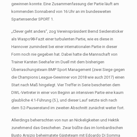
gewinnen konnte. Eine Zusammenfassung der Partie läuft am
kommenden Sonnabend von 16 Uhr an im bundesweiten
Spartensender SPORT 1.
„Clever geht anders“, zog Vereinspräsident Bernd Seidensticker
als Waspo98-Fazit einer turbulenten Partie, wie es diese in
Hannover zumindest bei einer internationalen Partie in dieser
Form noch nie gegeben hat. Dabei hatte die Mannschaft von
Trainer Karsten Seehafer im Duell mit dem bisherigen
Überraschungsteam BMP Sport Management (zwei Siege gegen
die Champions League-Gewinner von 2018 wie auch 2017) einen
Start nach Maß hingelegt. Vier Treffer in Serie bescherten dem
DWL-Vertreter in einer von Beginn an intensiven Partie eine kaum
glaubliche 4:1-Führung (5.), und dieser Lauf setzte sich nach
dem 5:2-Pausenstand im zweiten Abschnitt zunächst weiter fort.
Allerdings beherrschten von nun an Nickeligkeiten und Hektik
zunehmend das Geschehen. Zwar büßte das im lombardischen
Busto Arsizio beheimatete Gästeteam mit Edoardo Di Somma