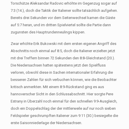
Torschütze Aleksandar Radovic erhöhte im Gegenzug sogar auf
7:3 (14.), doch die Taktik der Italiener sollte tatsächlich aufgehen.
Bereits drei Sekunden vor dem Seitenwechsel kamen die Gäste
auf 5:7 heran, und im dritten Spielviertel sollte die Partie dann
zugunsten des Hauptrundenneulings kippen.
Zwar erhöhte Erik Bukowski mit dem ersten eigenen Angriff des
Abschnitts noch einmal auf 8:5, doch die Italiener erzielten jetzt
mit drei Treffern binnen 72 Sekunden den 8:8-Gleichstand (20.).
Die Niedersachsen hatten spätestens jetzt den Spielfluss
verloren, obwohl diese in Sachen internationaler Erfahrung die
besseren Zahlen für sich verbuchen können, wie die Beobachter
kritisch anmerkten. Mit einem 8:9-Rückstand ging es aus
hannoverscher Sicht in den Schlussabschnitt. Hier sorgte Pere
Estrany in Überzahl noch einmal für den schnellen 9:9-Ausgleich,
doch ein Doppelschlag der der mittlerweile auf nur noch sieben
Feldspieler geschrumpften Italiener zum 9:11 (30.) besiegelte die
erste Saisonniederlage der Niedersachsen.