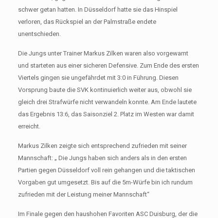
schwer getan hatten. In Düsseldorf hatte sie das Hinspiel
verloren, das Rückspiel an der Palmstraße endete
unentschieden.
Die Jungs unter Trainer Markus Zilken waren also vorgewarnt
und starteten aus einer sicheren Defensive. Zum Ende des ersten
Viertels gingen sie ungefährdet mit 3:0 in Führung. Diesen
Vorsprung baute die SVK kontinuierlich weiter aus, obwohl sie
gleich drei Strafwürfe nicht verwandeln konnte. Am Ende lautete
das Ergebnis 13:6, das Saisonziel 2. Platz im Westen war damit
erreicht.
Markus Zilken zeigte sich entsprechend zufrieden mit seiner
Mannschaft: „ Die Jungs haben sich anders als in den ersten
Partien gegen Düsseldorf voll rein gehangen und die taktischen
Vorgaben gut umgesetzt. Bis auf die 5m-Würfe bin ich rundum
zufrieden mit der Leistung meiner Mannschaft“
Im Finale gegen den haushohen Favoriten ASC Duisburg, der die