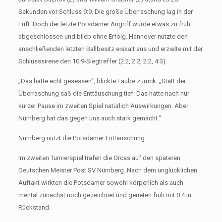
Sekunden vor Schluss 9:9. Die große Überraschung lag in der
Luft. Doch der letzte Potsdamer Angriff wurde etwas zu früh
abgeschlossen und blieb ohne Erfolg. Hannover nutzte den
anschließenden letzten Ballbesitz eiskalt aus und erzielte mit der
Schlusssirene den 10:9-Siegtreffer (2:2, 2:2, 2:2, 4:3).
„Das hatte echt gesessen“, blickte Laube zurück. „Statt der
Überraschung saß die Enttäuschung tief. Das hatte nach nur
kurzer Pause im zweiten Spiel natürlich Auswirkungen. Aber
Nürnberg hat das gegen uns auch stark gemacht.“
Nürnberg nutzt die Potsdamer Enttäuschung
Im zweiten Turnierspiel trafen die Orcas auf den späteren
Deutschen Meister Post SV Nürnberg. Nach dem unglücklichen
Auftakt wirkten die Potsdamer sowohl körperlich als auch
mental zunächst noch gezeichnet und gerieten früh mit 0:4 in
Rückstand.