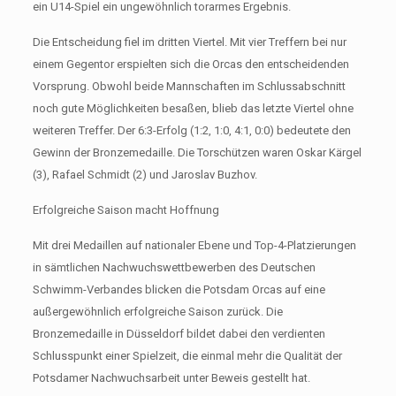
ein U14-Spiel ein ungewöhnlich torarmes Ergebnis.
Die Entscheidung fiel im dritten Viertel. Mit vier Treffern bei nur
einem Gegentor erspielten sich die Orcas den entscheidenden
Vorsprung. Obwohl beide Mannschaften im Schlussabschnitt
noch gute Möglichkeiten besaßen, blieb das letzte Viertel ohne
weiteren Treffer. Der 6:3-Erfolg (1:2, 1:0, 4:1, 0:0) bedeutete den
Gewinn der Bronzemedaille. Die Torschützen waren Oskar Kärgel
(3), Rafael Schmidt (2) und Jaroslav Buzhov.
Erfolgreiche Saison macht Hoffnung
Mit drei Medaillen auf nationaler Ebene und Top-4-Platzierungen
in sämtlichen Nachwuchswettbewerben des Deutschen
Schwimm-Verbandes blicken die Potsdam Orcas auf eine
außergewöhnlich erfolgreiche Saison zurück. Die
Bronzemedaille in Düsseldorf bildet dabei den verdienten
Schlusspunkt einer Spielzeit, die einmal mehr die Qualität der
Potsdamer Nachwuchsarbeit unter Beweis gestellt hat.