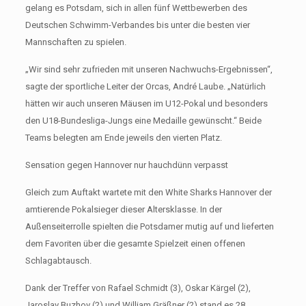
gelang es Potsdam, sich in allen fünf Wettbewerben des
Deutschen Schwimm-Verbandes bis unter die besten vier
Mannschaften zu spielen.
„Wir sind sehr zufrieden mit unseren Nachwuchs-Ergebnissen“,
sagte der sportliche Leiter der Orcas, André Laube. „Natürlich
hätten wir auch unseren Mäusen im U12-Pokal und besonders
den U18-Bundesliga-Jungs eine Medaille gewünscht.“ Beide
Teams belegten am Ende jeweils den vierten Platz.
Sensation gegen Hannover nur hauchdünn verpasst
Gleich zum Auftakt wartete mit den White Sharks Hannover der
amtierende Pokalsieger dieser Altersklasse. In der
Außenseiterrolle spielten die Potsdamer mutig auf und lieferten
dem Favoriten über die gesamte Spielzeit einen offenen
Schlagabtausch.
Dank der Treffer von Rafael Schmidt (3), Oskar Kärgel (2),
Jaroslav Buzhov (2) und William Gräßner (2) stand es 28