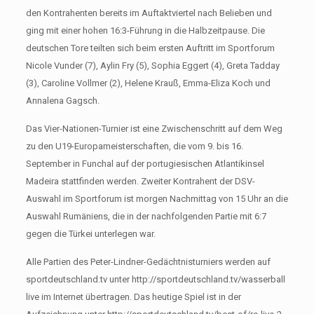
den Kontrahenten bereits im Auftaktviertel nach Belieben und
ging mit einer hohen 16:3-Führung in die Halbzeitpause. Die
deutschen Tore teilten sich beim ersten Auftritt im Sportforum
Nicole Vunder (7), Aylin Fry (5), Sophia Eggert (4), Greta Tadday
(3), Caroline Vollmer (2), Helene Krauß, Emma-Eliza Koch und
Annalena Gagsch.
Das Vier-Nationen-Turnier ist eine Zwischenschritt auf dem Weg
zu den U19-Europameisterschaften, die vom 9. bis 16.
September in Funchal auf der portugiesischen Atlantikinsel
Madeira stattfinden werden. Zweiter Kontrahent der DSV-
Auswahl im Sportforum ist morgen Nachmittag von 15 Uhr an die
Auswahl Rumäniens, die in der nachfolgenden Partie mit 6:7
gegen die Türkei unterlegen war.
Alle Partien des Peter-Lindner-Gedächtnisturniers werden auf
sportdeutschland.tv unter http://sportdeutschland.tv/wasserball
live im Internet übertragen. Das heutige Spiel ist in der