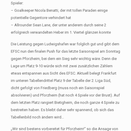
Spieler:
– Goalkeeper Nicola Benatti, der mit tollen Paraden einige
potentielle Gegentore verhindert hat
– Allrounder Sean Lane, der unter anderem durch seine 2
erfolgreich verwandelten Heber im 1. Viertel glänzen konnte
Die Leistung gegen Ludwigshafen war folglich gut und gibt dem
EFSC nun den finalen Push für das letzte Saisonspiel am Sonntag
gegen Pforzheim, bei dem ein Sieg sehr wichtig wäre. Denn die
Lage um Platz 9-10 würde sich mit zwei zusätzlichen Zählern
etwas entspannen aus Sicht des EFSC. Aktuell belegt Frankfurt
im unteren Tabellendrittel Platz 9 der Tabelle der 2. Liga Süd,
dicht gefolgt von Friedberg (muss noch ein Saisonspiel
absolvieren) und Pforzheim (hat noch 4 Spiele vor der Brust). Auf
dem letzten Platz rangiert Bietigheim, die noch ganze 4 Spiele zu
bestreiten haben. Es bleibt daher sehr spannend, ob sich das
Tabellenbild noch ändern wird…
„Wir sind bestens vorbereitet für Pforzheim!“ so die Ansage von