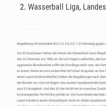
2. Wasserball Liga, Lande
Magdeburg mit erwarteten 8:6 (1:3, 3:0, 2:0, 1:3) Heimsieg gegen 
Vor 50 Zuschauern fahren die Herren der Wasserball Union Magde
den SC Chemnitz von 1892 ein. Bis auf Hagen Leditschke, der kurz
aggressive Abwehrarbeit sollte die Grundlage dafür sein, die G
im ersten Viertel ein ums andere Mal mit hohen Anspielen an ihre
einem super Rückhandtreffer) hielten die Magdeburger nach dem e
die Abwehr um. Und mit Beginn des zweiten Spielabschnitts kamen
zum 3:3 Ausgleich. Und das 4:3 der WUM riss so manchen Zuschau
hochsteigenden Tim Richter perfekt an. Der kontrollierte den Ball
Lukas Schulle in einem Überzahlspiel. Auch im dritten Spielabs