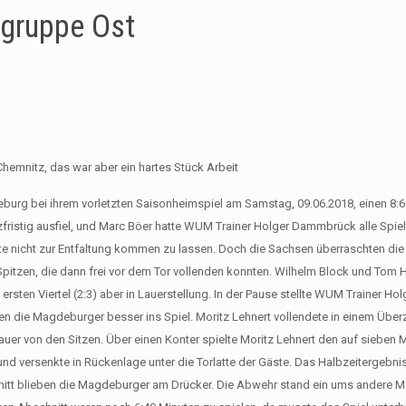
sgruppe Ost
Chemnitz, das war aber ein hartes Stück Arbeit
burg bei ihrem vorletzten Saisonheimspiel am Samstag, 09.06.2018, einen 8:
fristig ausfiel, und Marc Böer hatte WUM Trainer Holger Dammbrück alle Spiel
äste nicht zur Entfaltung kommen zu lassen. Doch die Sachsen überraschten d
 Spitzen, die dann frei vor dem Tor vollenden konnten. Wilhelm Block und Tom 
rsten Viertel (2:3) aber in Lauerstellung. In der Pause stellte WUM Trainer 
 die Magdeburger besser ins Spiel. Moritz Lehnert vollendete in einem Überz
er von den Sitzen. Über einen Konter spielte Moritz Lehnert den auf sieben 
 und versenkte in Rückenlage unter die Torlatte der Gäste. Das Halbzeitergebni
chnitt blieben die Magdeburger am Drücker. Die Abwehr stand ein ums andere 