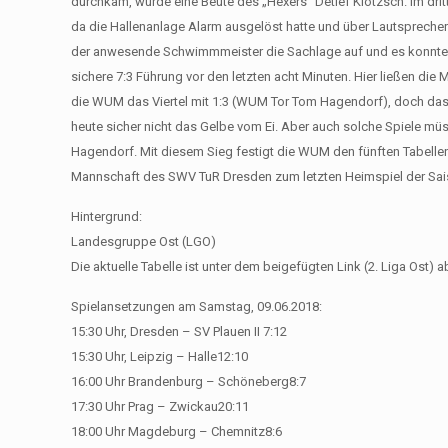
durchkam, wurde eine Beute des „Hexers“ Detlef Klotzsch. Im dri
da die Hallenanlage Alarm ausgelöst hatte und über Lautsprecher
der anwesende Schwimmmeister die Sachlage auf und es konnte we
sichere 7:3 Führung vor den letzten acht Minuten. Hier ließen di
die WUM das Viertel mit 1:3 (WUM Tor Tom Hagendorf), doch das S
heute sicher nicht das Gelbe vom Ei. Aber auch solche Spiele m
Hagendorf. Mit diesem Sieg festigt die WUM den fünften Tabell
Mannschaft des SWV TuR Dresden zum letzten Heimspiel der Sai
Hintergrund:
Landesgruppe Ost (LGO)
Die aktuelle Tabelle ist unter dem beigefügten Link (2. Liga Ost
Spielansetzungen am Samstag, 09.06.2018:
15:30 Uhr, Dresden – SV Plauen II ​7:12
15:30 Uhr, Leipzig – Halle​12:10
16:00 Uhr Brandenburg – Schöneberg​8:7
17:30 Uhr Prag – Zwickau​20:11
18:00 Uhr Magdeburg – Chemnitz​8:6