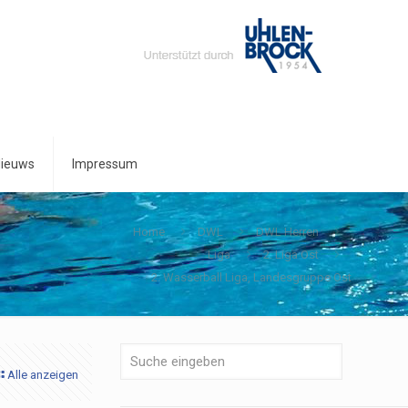
ieuws
Impressum
Home
DWL
DWL Herren
Liga
2. Liga Ost
2. Wasserball Liga, Landesgruppe Ost
Alle anzeigen