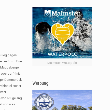
6 Sieg gegen
er an Bord. Eine
Malmsten Waterpolo
ie Magdeburger
Hagendorf (mit
Holger Dammbrück
Werbung
ahlspiel sicher
Meter
s von 5:3 gelang
Mal und was