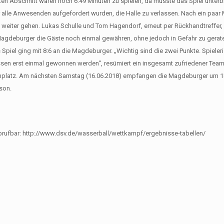
tten Abschnitt waren noch 6:49 Minuten zu spielen, da musste das Spiel unter
 alle Anwesenden aufgefordert wurden, die Halle zu verlassen. Nach ein paar 
iter gehen. Lukas Schulle und Tom Hagendorf, erneut per Rückhandtreffer, 
e Magdeburger die Gäste noch einmal gewähren, ohne jedoch in Gefahr zu gerate
piel ging mit 8:6 an die Magdeburger. „Wichtig sind die zwei Punkte. Spieler
üssen erst einmal gewonnen werden“, resümiert ein insgesamt zufriedener T
enplatz. Am nächsten Samstag (16.06.2018) empfangen die Magdeburger um 18
son.
) abrufbar: http://www.dsv.de/wasserball/wettkampf/ergebnisse-tabellen/