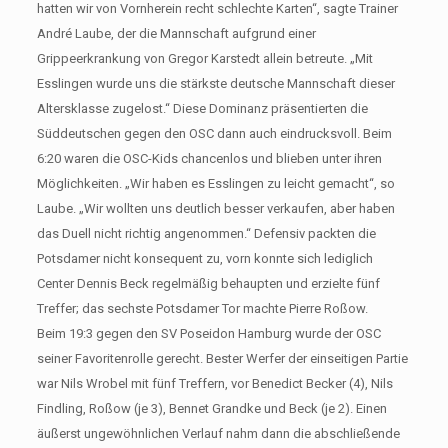
hatten wir von Vornherein recht schlechte Karten“, sagte Trainer
André Laube, der die Mannschaft aufgrund einer
Grippeerkrankung von Gregor Karstedt allein betreute. „Mit
Esslingen wurde uns die stärkste deutsche Mannschaft dieser
Altersklasse zugelost.“ Diese Dominanz präsentierten die
Süddeutschen gegen den OSC dann auch eindrucksvoll. Beim
6:20 waren die OSC-Kids chancenlos und blieben unter ihren
Möglichkeiten. „Wir haben es Esslingen zu leicht gemacht“, so
Laube. „Wir wollten uns deutlich besser verkaufen, aber haben
das Duell nicht richtig angenommen.“ Defensiv packten die
Potsdamer nicht konsequent zu, vorn konnte sich lediglich
Center Dennis Beck regelmäßig behaupten und erzielte fünf
Treffer; das sechste Potsdamer Tor machte Pierre Roßow.
Beim 19:3 gegen den SV Poseidon Hamburg wurde der OSC
seiner Favoritenrolle gerecht. Bester Werfer der einseitigen Partie
war Nils Wrobel mit fünf Treffern, vor Benedict Becker (4), Nils
Findling, Roßow (je 3), Bennet Grandke und Beck (je 2). Einen
äußerst ungewöhnlichen Verlauf nahm dann die abschließende