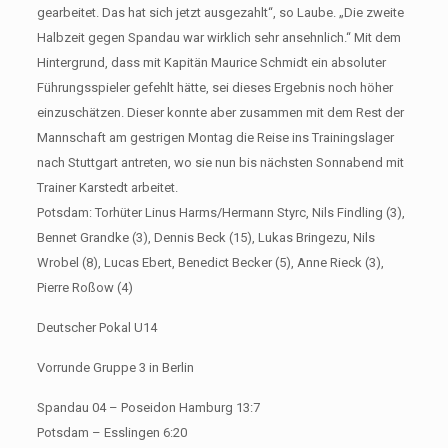
gearbeitet. Das hat sich jetzt ausgezahlt“, so Laube. „Die zweite
Halbzeit gegen Spandau war wirklich sehr ansehnlich.“ Mit dem
Hintergrund, dass mit Kapitän Maurice Schmidt ein absoluter
Führungsspieler gefehlt hätte, sei dieses Ergebnis noch höher
einzuschätzen. Dieser konnte aber zusammen mit dem Rest der
Mannschaft am gestrigen Montag die Reise ins Trainingslager
nach Stuttgart antreten, wo sie nun bis nächsten Sonnabend mit
Trainer Karstedt arbeitet.
Potsdam: Torhüter Linus Harms/Hermann Styrc, Nils Findling (3),
Bennet Grandke (3), Dennis Beck (15), Lukas Bringezu, Nils
Wrobel (8), Lucas Ebert, Benedict Becker (5), Anne Rieck (3),
Pierre Roßow (4)
Deutscher Pokal U14
Vorrunde Gruppe 3 in Berlin
Spandau 04 – Poseidon Hamburg 13:7
Potsdam – Esslingen 6:20