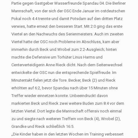
Partie gegen Gastgeber Wasserfreunde Spandau 04. Die Berliner
Mannschaft, von der sich der OSC Ende Januar im ostdeutschen
Pokal noch 4:4 trennte und damit Potsdam auf den dritten Platz
verwies, hatte erneut den besseren Start. Mit 2:0 ging das erste
Viertel an den Nachwuchs des Serienmeisters. Auch im zweiten
Viertel hatte der OSC noch Probleme im Abschluss, kam aber
immerhin durch Beck und Wrobel zum 2:2-Ausgleich; hinten
machte die Defensive um Torhüter Linus Harms und
Centerverteidigerin Anne Rieck dicht. Nach dem Seitenwechsel
entwickelte der OSC nun die entsprechende Spielfreude. Im
Minutentakt fielen jetzt die Tore. Becker, Beck (2) und Rieck
erhöhten auf 6:2, bevor Spandau nach über 15 Minuten ohne
Treffer wieder einnetzen konnte. Unbeeindruckt davon
markierten Beck und Rieck zwei weitere Buden zum 8:4 vor dem
letzten Viertel. Dort legte die Mannschaft offensiv noch einmal
zu und siegte nach weiteren Treffern von Beck (4), Wrobel (2),
Grandke und Rieck schließlich 16:5.
„Die Kinder haben in den letzten Wochen im Training verbessert