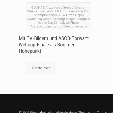
GOUNAS Alexandros Greece Croatia -
Greece Final 5-6th LEN European Water Polo
Championships 2014 Alfred Hajos
Swimming Complex Margitsziget - Margaret
Island Day13 - July 26 Photo
A.Staccioli/Insidefoto/Deepbluemedia
Mit TV-Bildern und ASCD-Torwart:
Weltcup-Finale als Sommer-
Höhepunkt
Mehr lesen
© 2016 Wasserballecke - Aktuelle News, Themen und Topics rund