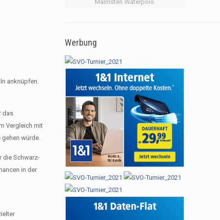
Malmsten Waterpolo
Werbung
ln anknüpfen.
r das
m Vergleich mit
e gehen würde.
r die Schwarz-
hancen in der
ielter