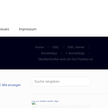
ieuws
Impressum
Home
DWL
DWL Herren
Bundesliga
1. Bundesliga
Tabellenfünfter reist mit fünf Punkten an
Alle anzeigen