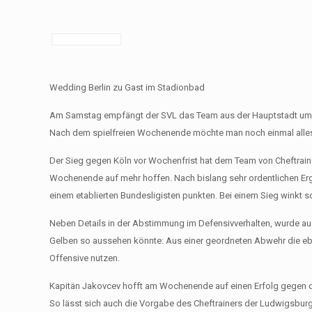
Wedding Berlin zu Gast im Stadionbad
Am Samstag empfängt der SVL das Team aus der Hauptstadt um 
Nach dem spielfreien Wochenende möchte man noch einmal alles
Der Sieg gegen Köln vor Wochenfrist hat dem Team von Cheftrainer
Wochenende auf mehr hoffen. Nach bislang sehr ordentlichen Erg
einem etablierten Bundesligisten punkten. Bei einem Sieg winkt 
Neben Details in der Abstimmung im Defensivverhalten, wurde au
Gelben so aussehen könnte: Aus einer geordneten Abwehr die eben
Offensive nutzen.
Kapitän Jakovcev hofft am Wochenende auf einen Erfolg gegen di
So lässt sich auch die Vorgabe des Cheftrainers der Ludwigsburg