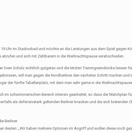
19 Uhr im Stadionbad und möchte an die Leistungen aus dem Spiel gegen Kö
 abrufen und sich mit Zählbarem in die Weihnachtspause verabschieden.
 Sven Schulz sichtlich gutgetan und die letzten Trainingseindrücke lassen fü
ebnissen, will man gegen die Nordberliner den nächsten Schritt machen und i
sogar der fünfte Tabellenplatz, mit dem man sehr gerne in die Weihnachtspaus
ch im schwimmerischen Bereich intensiv gearbeitet, so dass der Matchplan fü
falls als defensivstark geltenden Berliner knacken und die sich bietenden C
e Berliner
er deuten: „Wir haben mehrere Optionen im Angriff und wollen diese noch gez