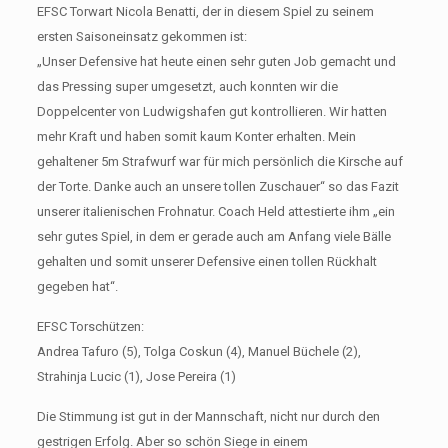
EFSC Torwart Nicola Benatti, der in diesem Spiel zu seinem
ersten Saisoneinsatz gekommen ist:
„Unser Defensive hat heute einen sehr guten Job gemacht und
das Pressing super umgesetzt, auch konnten wir die
Doppelcenter von Ludwigshafen gut kontrollieren. Wir hatten
mehr Kraft und haben somit kaum Konter erhalten. Mein
gehaltener 5m Strafwurf war für mich persönlich die Kirsche auf
der Torte. Danke auch an unsere tollen Zuschauer“ so das Fazit
unserer italienischen Frohnatur. Coach Held attestierte ihm „ein
sehr gutes Spiel, in dem er gerade auch am Anfang viele Bälle
gehalten und somit unserer Defensive einen tollen Rückhalt
gegeben hat“.
EFSC Torschützen:
Andrea Tafuro (5), Tolga Coskun (4), Manuel Büchele (2),
Strahinja Lucic (1), Jose Pereira (1)
Die Stimmung ist gut in der Mannschaft, nicht nur durch den
gestrigen Erfolg. Aber so schön Siege in einem