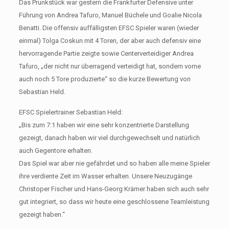
Das Prunkstück war gestern die Frankfurter Defensive unter
Führung von Andrea Tafuro, Manuel Büchele und Goalie Nicola
Benatti. Die offensiv auffälligsten EFSC Spieler waren (wieder
einmal) Tolga Coskun mit 4 Toren, der aber auch defensiv eine
hervorragende Partie zeigte sowie Centerverteidiger Andrea
Tafuro, „der nicht nur überragend verteidigt hat, sondern vorne
auch noch 5 Tore produzierte“ so die kurze Bewertung von
Sebastian Held.
EFSC Spielertrainer Sebastian Held:
„Bis zum 7:1 haben wir eine sehr konzentrierte Darstellung
gezeigt, danach haben wir viel durchgewechselt und natürlich
auch Gegentore erhalten.
Das Spiel war aber nie gefährdet und so haben alle meine Spieler
ihre verdiente Zeit im Wasser erhalten. Unsere Neuzugänge
Christoper Fischer und Hans-Georg Krämer haben sich auch sehr
gut integriert, so dass wir heute eine geschlossene Teamleistung
gezeigt haben.“