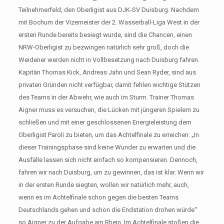
Teilnehmerfeld, den Oberligist aus DJK-SV Duisburg. Nachdem
mit Bochum der Vizemeister der 2. Wasserball-Liga West in der
ersten Runde bereits besiegt wurde, sind die Chancen, einen
NRW-Oberligist zu bezwingen natürlich sehr groß, doch die
Weidener werden nicht in Vollbesetzung nach Duisburg fahren.
Kapitän Thomas Kick, Andreas Jahn und Sean Ryder, sind aus
privaten Gründen nicht verfügbar, damit fehlen wichtige Stützen
des Teams in der Abwehr, wie auch im Sturm. Trainer Thomas
Aigner muss es versuchen, die Lücken mit jüngeren Spielern zu
schließen und mit einer geschlossenen Energieleistung dem
Oberligist Paroli zu bieten, um das Achtelfinale zu erreichen: „In
dieser Trainingsphase sind keine Wunder zu erwarten und die
Ausfälle lassen sich nicht einfach so kompensieren. Dennoch,
fahren wir nach Duisburg, um zu gewinnen, das ist klar. Wenn wir
in der ersten Runde siegten, wollen wir natürlich mehr, auch,
wenn es im Achtelfinale schon gegen die besten Teams
Deutschlands gehen und schon die Endstation drohen würde“
so Aigner zu der Aufgabe am Rhein. Im Achtelfinale stoßen die