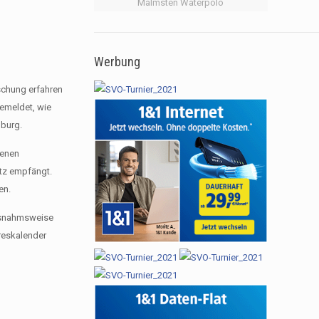
Malmsten Waterpolo
Werbung
schung erfahren
emeldet, wie
mburg.
genen
itz empfängt.
en.
ausnahmsweise
reskalender