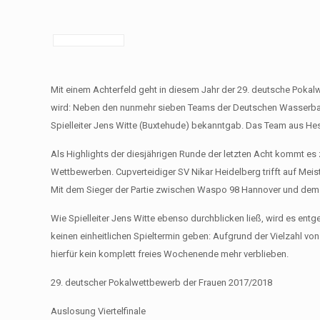
Mit einem Achterfeld geht in diesem Jahr der 29. deutsche Poka
wird: Neben den nunmehr sieben Teams der Deutschen Wasserbal
Spielleiter Jens Witte (Buxtehude) bekanntgab. Das Team aus Hess
Als Highlights der diesjährigen Runde der letzten Acht kommt e
Wettbewerben. Cupverteidiger SV Nikar Heidelberg trifft auf Me
Mit dem Sieger der Partie zwischen Waspo 98 Hannover und dem
Wie Spielleiter Jens Witte ebenso durchblicken ließ, wird es ent
keinen einheitlichen Spieltermin geben: Aufgrund der Vielzahl
hierfür kein komplett freies Wochenende mehr verblieben.
29. deutscher Pokalwettbewerb der Frauen 2017/2018
Auslosung Viertelfinale