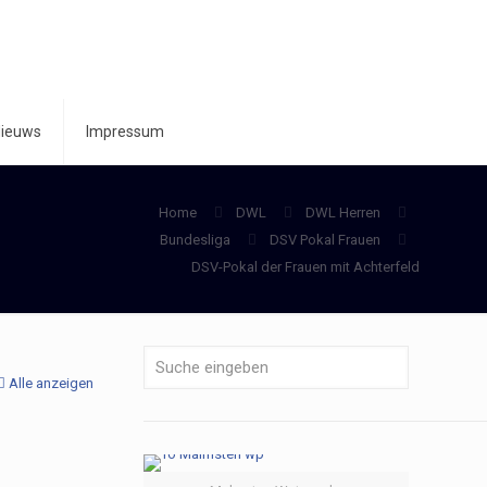
ieuws
Impressum
Home
DWL
DWL Herren
Bundesliga
DSV Pokal Frauen
DSV-Pokal der Frauen mit Achterfeld
Alle anzeigen