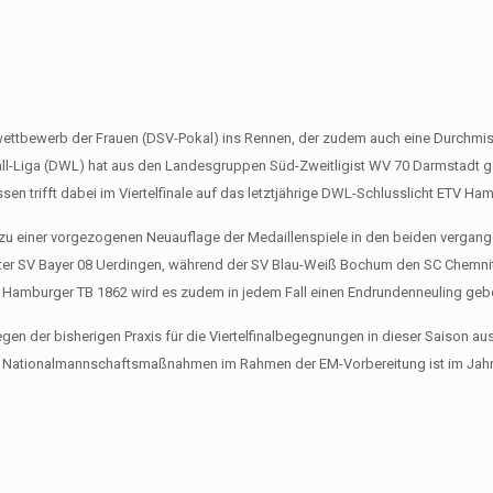
lwettbewerb der Frauen (DSV-Pokal) ins Rennen, der zudem auch eine Durchmi
l-Liga (DWL) hat aus den Landesgruppen Süd-Zweitligist WV 70 Darmstadt g
en trifft dabei im Viertelfinale auf das letztjährige DWL-Schlusslicht ETV Ha
s zu einer vorgezogenen Neuauflage der Medaillenspiele in den beiden vergan
ister SV Bayer 08 Uerdingen, während der SV Blau-Weiß Bochum den SC Chemn
 Hamburger TB 1862 wird es zudem in jedem Fall einen Endrundenneuling geb
gegen der bisherigen Praxis für die Viertelfinalbegegnungen in dieser Saison 
 von Nationalmannschaftsmaßnahmen im Rahmen der EM-Vorbereitung ist im Jah