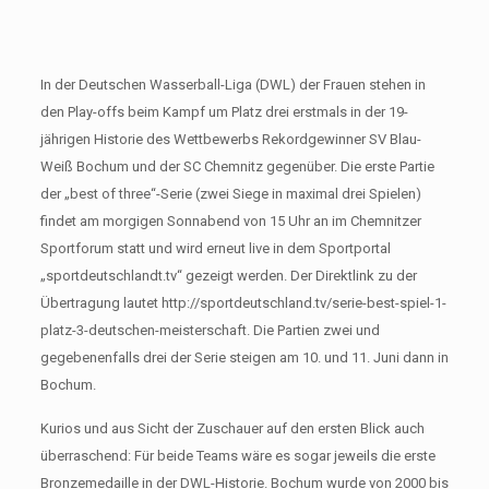
In der Deutschen Wasserball-Liga (DWL) der Frauen stehen in
den Play-offs beim Kampf um Platz drei erstmals in der 19-
jährigen Historie des Wettbewerbs Rekordgewinner SV Blau-
Weiß Bochum und der SC Chemnitz gegenüber. Die erste Partie
der „best of three“-Serie (zwei Siege in maximal drei Spielen)
findet am morgigen Sonnabend von 15 Uhr an im Chemnitzer
Sportforum statt und wird erneut live in dem Sportportal
„sportdeutschlandt.tv“ gezeigt werden. Der Direktlink zu der
Übertragung lautet http://sportdeutschland.tv/serie-best-spiel-1-
platz-3-deutschen-meisterschaft. Die Partien zwei und
gegebenenfalls drei der Serie steigen am 10. und 11. Juni dann in
Bochum.
Kurios und aus Sicht der Zuschauer auf den ersten Blick auch
überraschend: Für beide Teams wäre es sogar jeweils die erste
Bronzemedaille in der DWL-Historie. Bochum wurde von 2000 bis