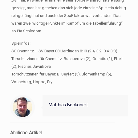
„Wir haben wieder einmal eine sehr solide Mannschaftsleistung
gezeigt, man hat gesehen das sich jede einzelne Spielerin richtig
reingehängt hat und auch der Spaßfaktor war vorhanden. Das
waren zwei wichtige Punkte im Kampf um die Tabellenführung“,
so Pia Schledorn.
Spielinfos:
SC Chemnitz – SV Bayer 08 Uerdingen ​​​8:13 (2:4; 3:2; 0:4; 3:3)
Torschützinnen für Chemnitz: Busauerova (2), Grandis (2), Ebell
(2), Fischer, Javurkova
Torschützinnen für Bayer: B. Seyfert (5), Blomenkamp (5),
Vosseberg, Hoppe, Fry
Matthias Beckonert
Ähnliche Artikel