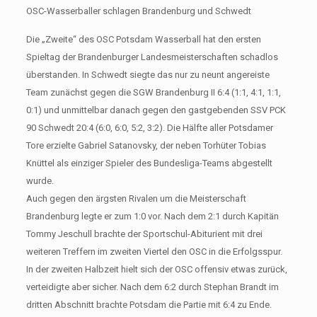
OSC-Wasserballer schlagen Brandenburg und Schwedt
Die „Zweite“ des OSC Potsdam Wasserball hat den ersten
Spieltag der Brandenburger Landesmeisterschaften schadlos
überstanden. In Schwedt siegte das nur zu neunt angereiste
Team zunächst gegen die SGW Brandenburg II 6:4 (1:1, 4:1, 1:1,
0:1) und unmittelbar danach gegen den gastgebenden SSV PCK
90 Schwedt 20:4 (6:0, 6:0, 5:2, 3:2). Die Hälfte aller Potsdamer
Tore erzielte Gabriel Satanovsky, der neben Torhüter Tobias
Knüttel als einziger Spieler des Bundesliga-Teams abgestellt
wurde.
Auch gegen den ärgsten Rivalen um die Meisterschaft
Brandenburg legte er zum 1:0 vor. Nach dem 2:1 durch Kapitän
Tommy Jeschull brachte der Sportschul-Abiturient mit drei
weiteren Treffern im zweiten Viertel den OSC in die Erfolgsspur.
In der zweiten Halbzeit hielt sich der OSC offensiv etwas zurück,
verteidigte aber sicher. Nach dem 6:2 durch Stephan Brandt im
dritten Abschnitt brachte Potsdam die Partie mit 6:4 zu Ende.