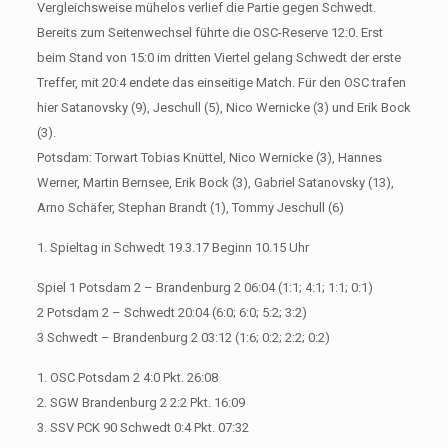
Vergleichsweise mühelos verlief die Partie gegen Schwedt.
Bereits zum Seitenwechsel führte die OSC-Reserve 12:0. Erst
beim Stand von 15:0 im dritten Viertel gelang Schwedt der erste
Treffer, mit 20:4 endete das einseitige Match. Für den OSC trafen
hier Satanovsky (9), Jeschull (5), Nico Wernicke (3) und Erik Bock
(3).
Potsdam: Torwart Tobias Knüttel, Nico Wernicke (3), Hannes
Werner, Martin Bernsee, Erik Bock (3), Gabriel Satanovsky (13),
Arno Schäfer, Stephan Brandt (1), Tommy Jeschull (6)
1. Spieltag in Schwedt 19.3.17 Beginn 10.15 Uhr
Spiel 1 Potsdam 2 – Brandenburg 2 06:04 (1:1; 4:1; 1:1; 0:1)
2 Potsdam 2 – Schwedt 20:04 (6:0; 6:0; 5:2; 3:2)
3 Schwedt – Brandenburg 2 03:12 (1:6; 0:2; 2:2; 0:2)
1. OSC Potsdam 2 4:0 Pkt. 26:08
2. SGW Brandenburg 2 2:2 Pkt. 16:09
3. SSV PCK 90 Schwedt 0:4 Pkt. 07:32