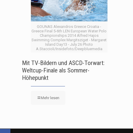
GOUNAS Alexandros Greece Croatia -
Greece Final 5-6th LEN European Water Polo
Championships 2014 Alfred Hajos
Swimming Complex Margitsziget - Margaret
Island Day13 - July 26 Photo
A.Staccioli/Insidefoto/Deepbluemedia
Mit TV-Bildern und ASCD-Torwart:
Weltcup-Finale als Sommer-
Höhepunkt
Mehr lesen