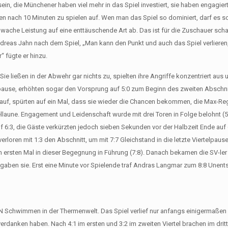
n, die Münchener haben viel mehr in das Spiel investiert, sie haben engagier
n nach 10 Minuten zu spielen auf. Wen man das Spiel so dominiert, darf es so 
schwache Leistung auf eine enttäuschende Art ab. Das ist für die Zuschauer scha
Andreas Jahn nach dem Spiel, „Man kann den Punkt und auch das Spiel verlieren
“ fügte er hinzu.
. Sie ließen in der Abwehr gar nichts zu, spielten ihre Angriffe konzentriert aus
telpause, erhöhten sogar den Vorsprung auf 5:0 zum Beginn des zweiten Abschni
auf, spürten auf ein Mal, dass sie wieder die Chancen bekommen, die Max-Re
llaune. Engagement und Leidenschaft wurde mit drei Toren in Folge belohnt (5
f 6:3, die Gäste verkürzten jedoch sieben Sekunden vor der Halbzeit Ende auf 6
rloren mit 1:3 den Abschnitt, um mit 7:7 Gleichstand in die letzte Viertelpaus
 ersten Mal in dieser Begegnung in Führung (7:8). Danach bekamen die SV-le
ergaben sie. Erst eine Minute vor Spielende traf Andras Langmar zum 8:8 Unen
FCN Schwimmen in der Thermenwelt. Das Spiel verlief nur anfangs einigermaßen
erdanken haben. Nach 4:1 im ersten und 3:2 im zweiten Viertel brachen im drit