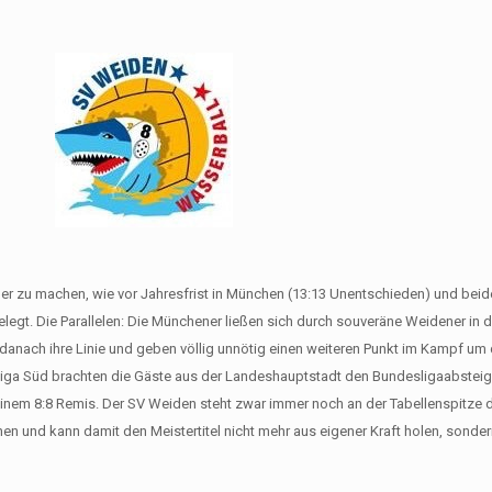
er zu machen, wie vor Jahresfrist in München (13:13 Unentschieden) und bei
legt. Die Parallelen: Die Münchener ließen sich durch souveräne Weidener in d
n danach ihre Linie und geben völlig unnötig einen weiteren Punkt im Kampf um 
Liga Süd brachten die Gäste aus der Landeshauptstadt den Bundesligaabsteig
nem 8:8 Remis. Der SV Weiden steht zwar immer noch an der Tabellenspitze de
en und kann damit den Meistertitel nicht mehr aus eigener Kraft holen, sonde