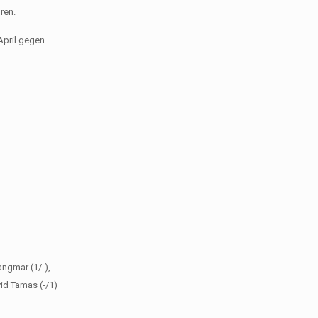
ren.
April gegen
angmar (1/-),
vid Tamas (-/1)