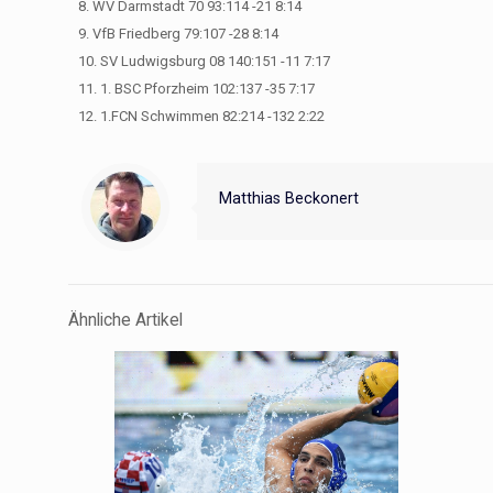
8. WV Darmstadt 70 93:114 -21 8:14
9. VfB Friedberg 79:107 -28 8:14
10. SV Ludwigsburg 08 140:151 -11 7:17
11. 1. BSC Pforzheim 102:137 -35 7:17
12. 1.FCN Schwimmen 82:214 -132 2:22
Matthias Beckonert
Ähnliche Artikel