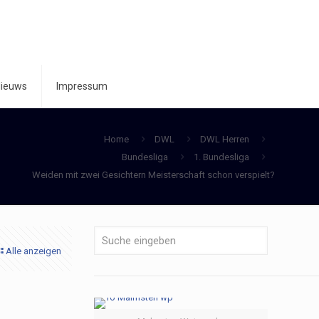
ieuws
Impressum
Home
DWL
DWL Herren
Bundesliga
1. Bundesliga
Weiden mit zwei Gesichtern Meisterschaft schon verspielt?
Alle anzeigen