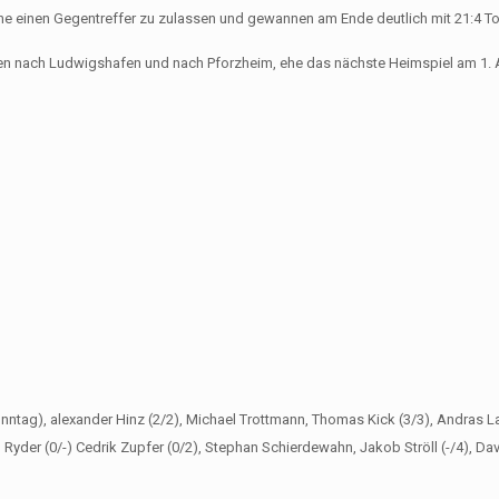
hne einen Gegentreffer zu zulassen und gewannen am Ende deutlich mit 21:4 To
isen nach Ludwigshafen und nach Pforzheim, ehe das nächste Heimspiel am 1. 
nntag), alexander Hinz (2/2), Michael Trottmann, Thomas Kick (3/3), Andras L
Ryder (0/-) Cedrik Zupfer (0/2), Stephan Schierdewahn, Jakob Ströll (-/4), Da