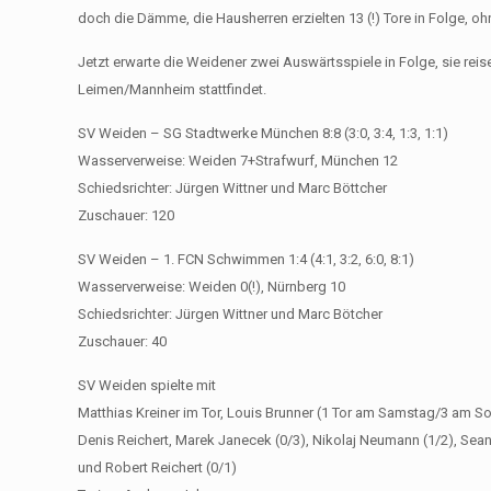
doch die Dämme, die Hausherren erzielten 13 (!) Tore in Folge, o
Jetzt erwarte die Weidener zwei Auswärtsspiele in Folge, sie re
Leimen/Mannheim stattfindet.
SV Weiden – SG Stadtwerke München 8:8 (3:0, 3:4, 1:3, 1:1)
Wasserverweise: Weiden 7+Strafwurf, München 12
Schiedsrichter: Jürgen Wittner und Marc Böttcher
Zuschauer: 120
SV Weiden – 1. FCN Schwimmen 1:4 (4:1, 3:2, 6:0, 8:1)
Wasserverweise: Weiden 0(!), Nürnberg 10
Schiedsrichter: Jürgen Wittner und Marc Bötcher
Zuschauer: 40
SV Weiden spielte mit
Matthias Kreiner im Tor, Louis Brunner (1 Tor am Samstag/3 am So
Denis Reichert, Marek Janecek (0/3), Nikolaj Neumann (1/2), Sean 
und Robert Reichert (0/1)