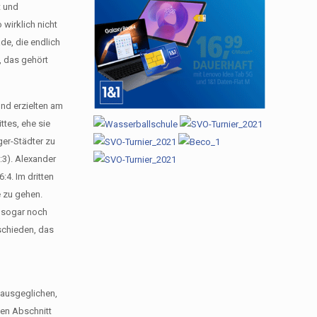
t und
wirklich nicht
de, die endlich
, das gehört
 und erzielten am
ttes, ehe sie
ger-Städter zu
:3). Alexander
:4. Im dritten
e zu gehen.
r sogar noch
tschieden, das
 ausgeglichen,
ten Abschnitt