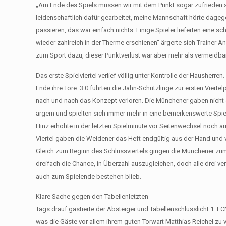
„Am Ende des Spiels müssen wir mit dem Punkt sogar zufrieden sei
leidenschaftlich dafür gearbeitet, meine Mannschaft hörte dagege
passieren, das war einfach nichts. Einige Spieler lieferten eine 
wieder zahlreich in der Therme erschienen“ ärgerte sich Trainer 
zum Sport dazu, dieser Punktverlust war aber mehr als vermeidbar
Das erste Spielviertel verlief völlig unter Kontrolle der Hausherren
Ende ihre Tore. 3:0 führten die Jahn-Schützlinge zur ersten Vier
nach und nach das Konzept verloren. Die Münchener gaben nicht 
ärgern und spielten sich immer mehr in eine bemerkenswerte Spie
Hinz erhöhte in der letzten Spielminute vor Seitenwechsel noch au
Viertel gaben die Weidener das Heft endgültig aus der Hand und ve
Gleich zum Beginn des Schlussviertels gingen die Münchener zum
dreifach die Chance, in Überzahl auszugleichen, doch alle drei v
auch zum Spielende bestehen blieb.
Klare Sache gegen den Tabellenletzten
Tags drauf gastierte der Absteiger und Tabellenschlusslicht 1. 
was die Gäste vor allem ihrem guten Torwart Matthias Reichel zu v