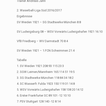
Trainer Andreas Jahn
2. Waserball-Liga Süd 2016/2017
Ergebnisse
SV Weiden 1921 – SG Stadtwerke München 8:8
SV Ludwigsburg 08 – WSV Vorwärts Ludwigshafen 1921 16:10
VfB Friedberg – WV Darmstadt 70 8:4
SV Weiden 1921 – 1.FCN Schwimmen 21:4
Tabelle
1. SV Weiden 1921 208:93 115 23:3
2. SGW Leimen/Mannheim 165:114 51 19:5
3. SG Stadtwerke München 118:84 34 18:2
4. SC Wasserfr. Fulda 1923 150:119 31 14:8
5. WSV Vorwärts Ludwigshafen 158:138 20 14:12
6. Erster Frankfurter SC 89:101 -12 10:10
7. PSV Stuttgart 128:140 -12 8:14