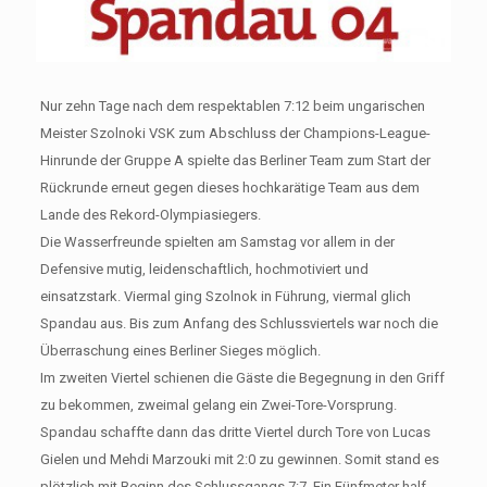
Nur zehn Tage nach dem respektablen 7:12 beim ungarischen
Meister Szolnoki VSK zum Abschluss der Champions-League-
Hinrunde der Gruppe A spielte das Berliner Team zum Start der
Rückrunde erneut gegen dieses hochkarätige Team aus dem
Lande des Rekord-Olympiasiegers.
Die Wasserfreunde spielten am Samstag vor allem in der
Defensive mutig, leidenschaftlich, hochmotiviert und
einsatzstark. Viermal ging Szolnok in Führung, viermal glich
Spandau aus. Bis zum Anfang des Schlussviertels war noch die
Überraschung eines Berliner Sieges möglich.
Im zweiten Viertel schienen die Gäste die Begegnung in den Griff
zu bekommen, zweimal gelang ein Zwei-Tore-Vorsprung.
Spandau schaffte dann das dritte Viertel durch Tore von Lucas
Gielen und Mehdi Marzouki mit 2:0 zu gewinnen. Somit stand es
plötzlich mit Beginn des Schlussgangs 7:7. Ein Fünfmeter half