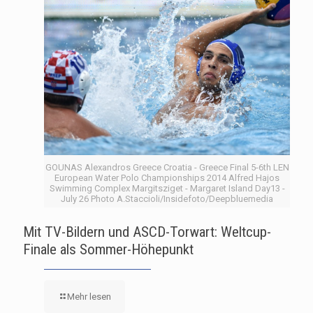
GOUNAS Alexandros Greece Croatia - Greece Final 5-6th LEN
European Water Polo Championships 2014 Alfred Hajos
Swimming Complex Margitsziget - Margaret Island Day13 -
July 26 Photo A.Staccioli/Insidefoto/Deepbluemedia
Mit TV-Bildern und ASCD-Torwart: Weltcup-
Finale als Sommer-Höhepunkt
Mehr lesen