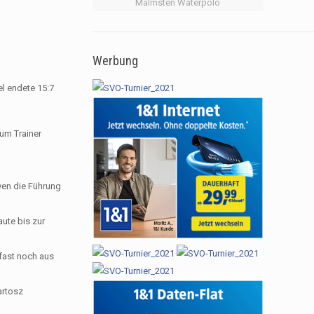
Malmsten Waterpolo
Werbung
el endete 15:7
 um Trainer
oven die Führung
ute bis zur
 fast noch aus
artosz