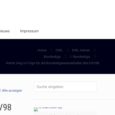
ieuws
Impressum
Home
DWL
DWL Herren
Bundesliga
1. Bundesliga
Vierter Sieg in Folge für die Bundesligawasserballer des DSV98
Alle anzeigen
SV98