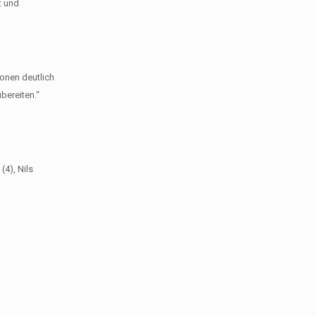
t und
ionen deutlich
bereiten.“
(4), Nils