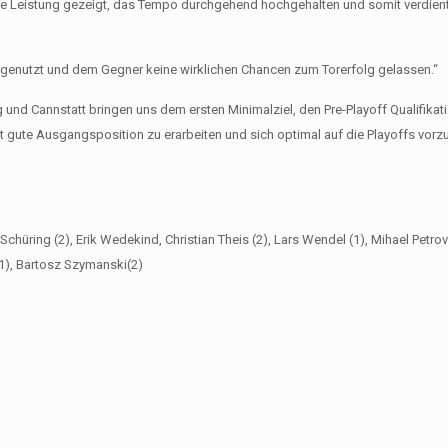
ene Leistung gezeigt, das Tempo durchgehend hochgehalten und somit verdien
 genutzt und dem Gegner keine wirklichen Chancen zum Torerfolg gelassen.“
und Cannstatt bringen uns dem ersten Minimalziel, den Pre-Playoff Qualifikat
st gute Ausgangsposition zu erarbeiten und sich optimal auf die Playoffs vorzu
chüring (2), Erik Wedekind, Christian Theis (2), Lars Wendel (1), Mihael Petrov 
1), Bartosz Szymanski(2)