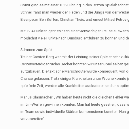
Somit ging es mit einer 10:5-Führung in den letzten Spielabschnitt
Schnell fand man wieder den Faden und die Jungs von der Wedau spi
Elsenpeter, Ben Boffen, Christian Theis, und erneut Mihael Petro
Mit 12:4 Punkten geht es nach einer vierwöchigen Pause auswärt
möglichst viele Punkte nach Duisburg entführen zu können und den
Stimmen zum Spiel:
Trainer Carsten Berg war mit der Leistung seiner Spieler sehr zuf
Centerverteidiger Niclas Becker konnten wir unser Spiel selbst ge
aufzubauen. Die taktische Marschroute wurde konsequent, von de
Chance gelassen. Trotz einiger Krankheiten unter Woche konnte je
spielfreie Zeit, werden alle Krankheiten auskurieren und uns opti
Marius Glasmacher: „Wir haben heute nicht die gleichen Fehler wi
im 5m-Werfen gewinnen konnten. Man hat heute gesehen, dass wir 
im Team sowie individuelle Stärken kompensieren konnten. Nun g
vorzubereiten“