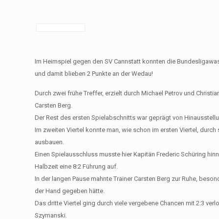
Im Heimspiel gegen den SV Cannstatt konnten die Bundesligawasse
und damit blieben 2 Punkte an der Wedau!
Durch zwei frühe Treffer, erzielt durch Michael Petrov und Christi
Carsten Berg.
Der Rest des ersten Spielabschnitts war geprägt von Hinausstell
Im zweiten Viertel konnte man, wie schon im ersten Viertel, durc
ausbauen.
Einen Spielausschluss musste hier Kapitän Frederic Schüring hin
Halbzeit eine 8:2 Führung auf.
In der langen Pause mahnte Trainer Carsten Berg zur Ruhe, beson
der Hand gegeben hätte.
Das dritte Viertel ging durch viele vergebene Chancen mit 2:3 ver
Szymanski.