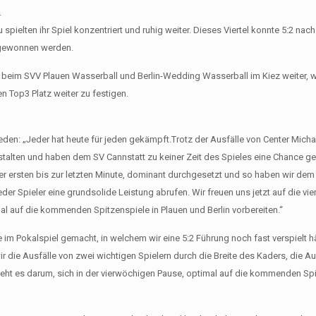
.
elten ihr Spiel konzentriert und ruhig weiter. Dieses Viertel konnte 5:2 nach
v gewonnen werden.
s beim SVV Plauen Wasserball und Berlin-Wedding Wasserball im Kiez weiter, 
 Top3 Platz weiter zu festigen.
rieden: „Jeder hat heute für jeden gekämpft.Trotz der Ausfälle von Center Mich
stalten und haben dem SV Cannstatt zu keiner Zeit des Spieles eine Chance gel
r ersten bis zur letzten Minute, dominant durchgesetzt und so haben wir dem
der Spieler eine grundsolide Leistung abrufen. Wir freuen uns jetzt auf die vi
mal auf die kommenden Spitzenspiele in Plauen und Berlin vorbereiten.“
e im Pokalspiel gemacht, in welchem wir eine 5:2 Führung noch fast verspielt h
die Ausfälle von zwei wichtigen Spielern durch die Breite des Kaders, die A
eht es darum, sich in der vierwöchigen Pause, optimal auf die kommenden Sp