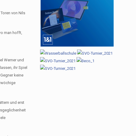
 Toren von Nils
wo man hofft,
ael Werner und
assen, ihr Spiel
 Gegner keine
erwöchige
ättem und erst
usgeglichenheit
iele