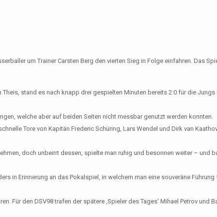
rballer um Trainer Carsten Berg den vierten Sieg in Folge einfahren. Das Spi
an Theis, stand es nach knapp drei gespielten Minuten bereits 2:0 für die Jungs
ungen, welche aber auf beiden Seiten nicht messbar genutzt werden konnten.
h schnelle Tore von Kapitän Frederic Schüring, Lars Wendel und Dirk van Kaath
nehmen, doch unbeirrt dessen, spielte man ruhig und besonnen weiter – und ba
ders in Erinnerung an das Pokalspiel, in welchem man eine souveräne Führung
loren. Für den DSV98 trafen der spätere ‚Spieler des Tages‘ Mihael Petrov und B