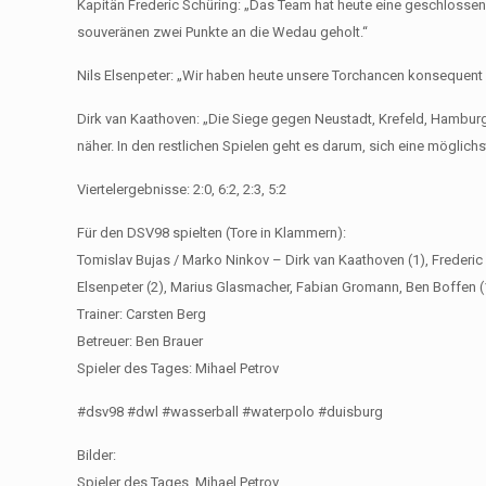
Kapitän Frederic Schüring: „Das Team hat heute eine geschloss
souveränen zwei Punkte an die Wedau geholt.“
Nils Elsenpeter: „Wir haben heute unsere Torchancen konsequent
Dirk van Kaathoven: „Die Siege gegen Neustadt, Krefeld, Hamburg 
näher. In den restlichen Spielen geht es darum, sich eine möglich
Viertelergebnisse: 2:0, 6:2, 2:3, 5:2
Für den DSV98 spielten (Tore in Klammern):
Tomislav Bujas / Marko Ninkov – Dirk van Kaathoven (1), Frederic S
Elsenpeter (2), Marius Glasmacher, Fabian Gromann, Ben Boffen (
Trainer: Carsten Berg
Betreuer: Ben Brauer
Spieler des Tages: Mihael Petrov
#dsv98 #dwl #wasserball #waterpolo #duisburg
Bilder:
Spieler des Tages, Mihael Petrov