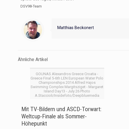
DSV98-Team
Matthias Beckonert
Ähnliche Artikel
GOUNAS Alexandros Greece Croatia -
Greece Final 5-6th LEN European Water Polo
Championships 2014 Alfred Hajos
Swimming Complex Margitsziget - Margaret
Island Day13 - July 26 Photo
A.Staccioli/Insidefoto/Deepbluemedia
Mit TV-Bildern und ASCD-Torwart:
Weltcup-Finale als Sommer-
Höhepunkt