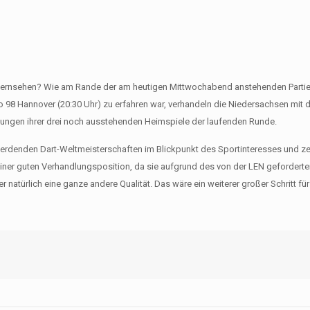
Fernsehen? Wie am Rande der am heutigen Mittwochabend anstehenden Parti
 98 Hannover (20:30 Uhr) zu erfahren war, verhandeln die Niedersachsen mit
gungen ihrer drei noch ausstehenden Heimspiele der laufenden Runde.
 werdenden Dart-Weltmeisterschaften im Blickpunkt des Sportinteresses und ze
einer guten Verhandlungsposition, da sie aufgrund des von der LEN gefordert
 natürlich eine ganze andere Qualität. Das wäre ein weiterer großer Schritt fü