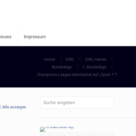
ieuws
Impressum
Home
DWL
DWL Herren
Bundesliga
1. Bundesliga
Champions League demnächst auf „Sport 1“?
Alle anzeigen