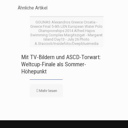
Ähnliche Artikel
GOUNAS Alexandros Greece Croatia -
Greece Final 5-6th LEN European Water Polo
Championships 2014 Alfred Hajos
Swimming Complex Margitsziget - Margaret
Island Day13 - July 26 Photo
A.Staccioli/Insidefoto/Deepbluemedia
Mit TV-Bildern und ASCD-Torwart:
Weltcup-Finale als Sommer-
Höhepunkt
Mehr lesen