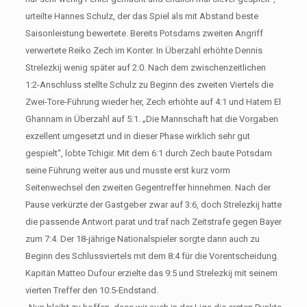
urteilte Hannes Schulz, der das Spiel als mit Abstand beste
Saisonleistung bewertete. Bereits Potsdams zweiten Angriff
verwertete Reiko Zech im Konter. In Überzahl erhöhte Dennis
Strelezkij wenig später auf 2:0. Nach dem zwischenzeitlichen
1:2-Anschluss stellte Schulz zu Beginn des zweiten Viertels die
Zwei-Tore-Führung wieder her, Zech erhöhte auf 4:1 und Hatem El
Ghannam in Überzahl auf 5:1. „Die Mannschaft hat die Vorgaben
exzellent umgesetzt und in dieser Phase wirklich sehr gut
gespielt“, lobte Tchigir. Mit dem 6:1 durch Zech baute Potsdam
seine Führung weiter aus und musste erst kurz vorm
Seitenwechsel den zweiten Gegentreffer hinnehmen. Nach der
Pause verkürzte der Gastgeber zwar auf 3:6, doch Strelezkij hatte
die passende Antwort parat und traf nach Zeitstrafe gegen Bayer
zum 7:4. Der 18-jährige Nationalspieler sorgte dann auch zu
Beginn des Schlussviertels mit dem 8:4 für die Vorentscheidung.
Kapitän Matteo Dufour erzielte das 9:5 und Strelezkij mit seinem
vierten Treffer den 10:5-Endstand.