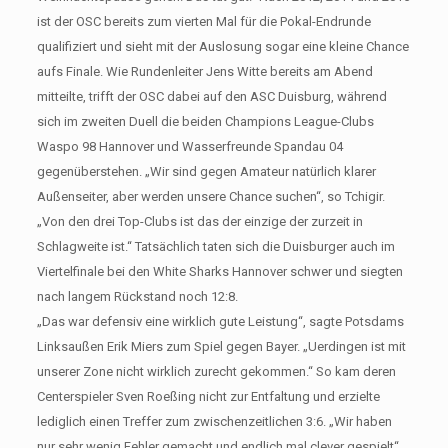
ist der OSC bereits zum vierten Mal für die Pokal-Endrunde
qualifiziert und sieht mit der Auslosung sogar eine kleine Chance
aufs Finale. Wie Rundenleiter Jens Witte bereits am Abend
mitteilte, trifft der OSC dabei auf den ASC Duisburg, während
sich im zweiten Duell die beiden Champions League-Clubs
Waspo 98 Hannover und Wasserfreunde Spandau 04
gegenüberstehen. „Wir sind gegen Amateur natürlich klarer
Außenseiter, aber werden unsere Chance suchen“, so Tchigir.
„Von den drei Top-Clubs ist das der einzige der zurzeit in
Schlagweite ist.“ Tatsächlich taten sich die Duisburger auch im
Viertelfinale bei den White Sharks Hannover schwer und siegten
nach langem Rückstand noch 12:8.
„Das war defensiv eine wirklich gute Leistung“, sagte Potsdams
Linksaußen Erik Miers zum Spiel gegen Bayer. „Uerdingen ist mit
unserer Zone nicht wirklich zurecht gekommen.“ So kam deren
Centerspieler Sven Roeßing nicht zur Entfaltung und erzielte
lediglich einen Treffer zum zwischenzeitlichen 3:6. „Wir haben
nur sehr wenig Fehler gemacht und endlich mal clever gespielt“,