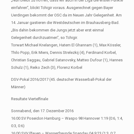
„Nun bleibt zu hoffen, dass wir auch in der Liga die ersten Punkte
einfahren“, blickt Tchigir voraus. Ausgerechnet gegen Bayer
Uerdingen bekommt der OSC da im Neuen Jahr Gelegenheit. Am
14. Januar gastieren die Westdeutschen im Brauhausberg-Bad.
„Bis dahin bekommen die Jungs jetzt aber erst einmal
Gelegenheit durchzuatmen“, so Tchigir.
Torwart Michael Knelangen, Hatem El Ghannam (1), Max Kössler,
Thilo Popp, Erik Miers, Dennis Strelezkij (4), Ferdinand Korbel,
Christian Saggau, Gabriel Satanovsky, Matteo Dufour (1), Hannes
Schulz (1), Reiko Zech (3), Florenz Korbel
DSV-Pokal 2016/2017 (45. deutscher Wasserball-Pokal der
Männer)
Resultate Viertelfinale
Sonnabend, den 17. Dezember 2016
16:00 SV Poseidon Hamburg – Waspo 98 Hannover 1:19 (0:6, 1:4,
0:3, 0:6)
16:00 SVV Plauen – Wasserfreunde Spandau 04 9:23 (1:3, 0:7,