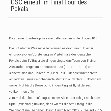
OSC erneut im Final Four des
Pokals
Potsdamer Bundesliga-Wasserballer siegen in Uerdingen 10:5
Die Potsdamer Wasserballer können es doch noch! In einer
eindrucksvollen Vorstellung im Viertelfinale des deutschen
Pokals beim SV Bayer Uerdingen siegte das Team von Trainer
Alexander Tchigir am Sonnabend 10:5 (2:1, 4:1, 1:2, 3:1) und
sicherte sich das Ticket fürs „Final Four“. Dieses findet bereits
am letzten Januar-Wochenende statt. Ob auch der OSC Potsdam
seinen Hut für die Bewerbung in den Ring wirft, ist derzeit
vollkommen offen.
„Erstmal durchatmen“, sagte Trainer Alexander Tchigir nach dem
Spiel. „Wir sind glücklich, dass wir mit diesem Erfolg in die
Weihnachtspause gehen. Das tut gut.“ Nach 2012, 2014 und 2015