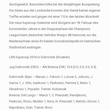
durchgesetzt. Besonders bitte bei der diesjährigen Ausspielung:
Die Gäste aus der Lombardei konnten drei Viertel keinen eigenen
Treffer erzielen und gingen mit einer 7:0 in den letzten Abschnitt.
Der neue Supercup-Gewinner wird übrigens am 18. Februar des
kommenden Jahres in der Gruppenphase der Champions
League beim deutschen Vertreter Waspo 98 Hannover, wo die
Niedersachsen eines ihr beiden Sonnabendspiele im heimischen
Stadionbad austragen.
LEN Supercup 2016 in Dubrovnik (Kroatien)
Jug Dubrovnik (CRO) – AN Brescia (ITA) 10:4 (2:0, 2:0, 3:0, 3:4)
Dubrovnik: Bijac – Macan, L. Fatovic 1, Loncar 3, Jokovic, J.
Garcia 1, J. Vrlic, Ivankovic 1, Pavlicevic, Perrone 2, Benic 1,
Obradovic 1, Popadic. Trainer: Kobescak
Brescia: Del Lungo – Manzi 1, C. Presciutti, Randjelovic,
Paskovic, Rizzo, Muslim 1, Nora, N. Presciutti 1, Bertoli, Ubovic 1,
Napolitano, Dian. Trainer: Bovo