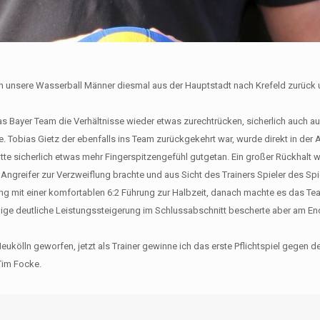
rten unsere Wasserball Männer diesmal aus der Hauptstadt nach Krefeld zurück
s Bayer Team die Verhältnisse wieder etwas zurechtrücken, sicherlich auch a
. Tobias Gietz der ebenfalls ins Team zurückgekehrt war, wurde direkt in de
e sicherlich etwas mehr Fingerspitzengefühl gutgetan. Ein großer Rückhalt 
 Angreifer zur Verzweiflung brachte und aus Sicht des Trainers Spieler des Spi
g mit einer komfortablen 6:2 Führung zur Halbzeit, danach machte es das Te
ige deutliche Leistungssteigerung im Schlussabschnitt bescherte aber am E
eukölln geworfen, jetzt als Trainer gewinne ich das erste Pflichtspiel gegen d
 Tim Focke.