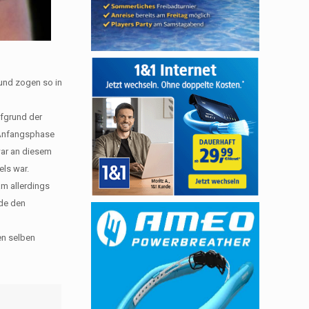
 und zogen so in
ufgrund der
r Anfangsphase
war an diesem
els war.
am allerdings
nde den
en selben