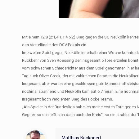
Mit einem 12:8 (2:1,4:1,1:4,5:2) Sieg gegen die SG Neukölln keh
das Viertelfinale des DSV Pokals ein.
Im zweiten Spiel gegen Neukölln innerhalb einer Woche konnte da
Rückkehr von Sven Roessing der insgesamt 5 Tore erzielen konnte
vom schwachen Schiedsrichter aus dem Spiel genommen, hier hätt
Tag auch Oliver Greck, der mit zahlreichen Paraden die Neuköllner
Insgesamt aber war es eine geschlossen gute Mannschaftsleistun
nochmal spannend und Neukölln kam auf 6:7 heran. Eine nochmal
insgesamt hoch verdienten Sieg des Focke Teams.
„Als Spieler in der Bundesliga habe ich meine ersten Tore gegen N
Gegner, so schließt sich dann auch der Kreis“, so ein strahlender
Matthias Beckonert