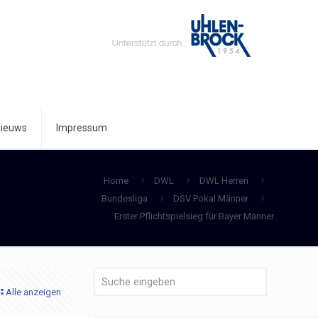
ieuws
Impressum
Home
DWL
DWL Herren
Bundesliga
DSV Pokal Männer
Erster Pflichtspielsieg für Bayer Männer
Alle anzeigen