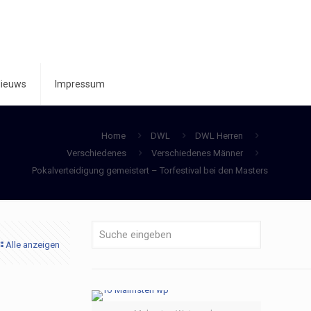
ieuws
Impressum
Home
DWL
DWL Herren
Verschiedenes
Verschiedenes Männer
Pokalverteidigung gemeistert – Torfestival bei den Masters
Alle anzeigen