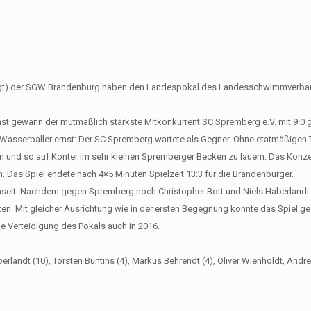
chtigt) der SGW Brandenburg haben den Landespokal des Landesschwimmverb
t gewann der mutmaßlich stärkste Mitkonkurrent SC Spremberg e.V. mit 9:0
-Wasserballer ernst: Der SC Spremberg wartete als Gegner. Ohne etatmäßigen 
en und so auf Konter im sehr kleinen Spremberger Becken zu lauern. Das Konze
n. Das Spiel endete nach 4×5 Minuten Spielzeit 13:3 für die Brandenburger.
selt: Nachdem gegen Spremberg noch Christopher Bott und Niels Haberlandt
ten. Mit gleicher Ausrichtung wie in der ersten Begegnung konnte das Spiel 
e Verteidigung des Pokals auch in 2016.
berlandt (10), Torsten Buntins (4), Markus Behrendt (4), Oliver Wienholdt, Andr