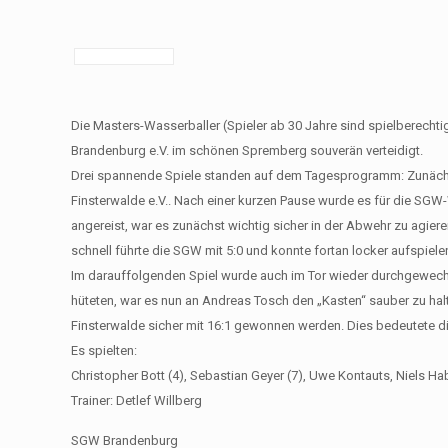
Die Masters-Wasserballer (Spieler ab 30 Jahre sind spielbere
Brandenburg e.V. im schönen Spremberg souverän verteidigt.
Drei spannende Spiele standen auf dem Tagesprogramm: Zunächs
Finsterwalde e.V.. Nach einer kurzen Pause wurde es für die SGW
angereist, war es zunächst wichtig sicher in der Abwehr zu agier
schnell führte die SGW mit 5:0 und konnte fortan locker aufspiele
Im darauffolgenden Spiel wurde auch im Tor wieder durchgewech
hüteten, war es nun an Andreas Tosch den „Kasten“ sauber zu hal
Finsterwalde sicher mit 16:1 gewonnen werden. Dies bedeutete di
Es spielten:
Christopher Bott (4), Sebastian Geyer (7), Uwe Kontauts, Niels Ha
Trainer: Detlef Willberg
SGW Brandenburg