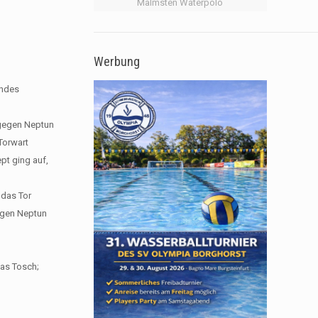
Malmsten Waterpolo
Werbung
andes
 gegen Neptun
Torwart
pt ging auf,
 das Tor
gegen Neptun
eas Tosch;