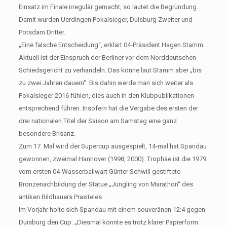
Einsatz im Finale irregulär gemacht, so lautet die Begründung.
Damit wurden Uerdingen Pokalsieger, Duisburg Zweiter und
Potsdam Dritter.
„Eine falsche Entscheidung“, erklärt 04-Präsident Hagen Stamm.
Aktuell ist der Einspruch der Berliner vor dem Norddeutschen
Schiedsgericht zu verhandeln. Das könne laut Stamm aber „bis
zu zwei Jahren dauern“. Bis dahin werde man sich weiter als
Pokalsieger 2016 fühlen, dies auch in den Klubpublikationen
entsprechend führen. Insofern hat die Vergabe des ersten der
drei nationalen Titel der Saison am Samstag eine ganz
besondere Brisanz.
Zum 17. Mal wird der Supercup ausgespielt, 14-mal hat Spandau
gewonnen, zweimal Hannover (1998, 2000). Trophäe ist die 1979
vom ersten 04-Wasserballwart Günter Schwill gestiftete
Bronzenachbildung der Statue „Jüngling von Marathon“ des
antiken Bildhauers Praxiteles.
Im Vorjahr holte sich Spandau mit einem souveränen 12:4 gegen
Duisburg den Cup. „Diesmal könnte es trotz klarer Papierform