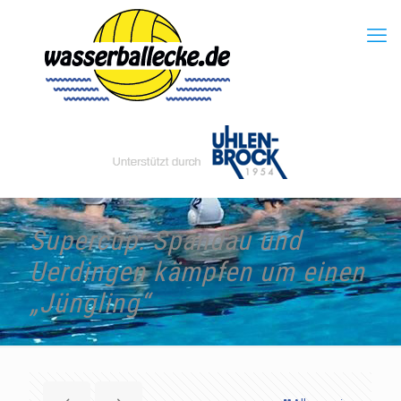
Supercup: Spandau und
Uerdingen kämpfen um einen
„Jüngling“