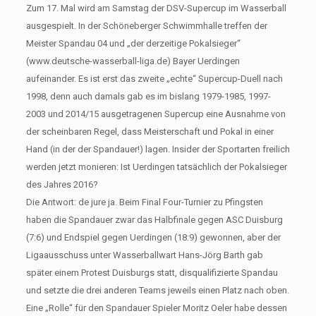
Zum 17. Mal wird am Samstag der DSV-Supercup im Wasserball
ausgespielt. In der Schöneberger Schwimmhalle treffen der
Meister Spandau 04 und „der derzeitige Pokalsieger“
(www.deutsche-wasserball-liga.de) Bayer Uerdingen
aufeinander. Es ist erst das zweite „echte“ Supercup-Duell nach
1998, denn auch damals gab es im bislang 1979-1985, 1997-
2003 und 2014/15 ausgetragenen Supercup eine Ausnahme von
der scheinbaren Regel, dass Meisterschaft und Pokal in einer
Hand (in der der Spandauer!) lagen. Insider der Sportarten freilich
werden jetzt monieren: Ist Uerdingen tatsächlich der Pokalsieger
des Jahres 2016?
Die Antwort: de jure ja. Beim Final Four-Turnier zu Pfingsten
haben die Spandauer zwar das Halbfinale gegen ASC Duisburg
(7:6) und Endspiel gegen Uerdingen (18:9) gewonnen, aber der
Ligaausschuss unter Wasserballwart Hans-Jörg Barth gab
später einem Protest Duisburgs statt, disqualifizierte Spandau
und setzte die drei anderen Teams jeweils einen Platz nach oben.
Eine „Rolle“ für den Spandauer Spieler Moritz Oeler habe dessen