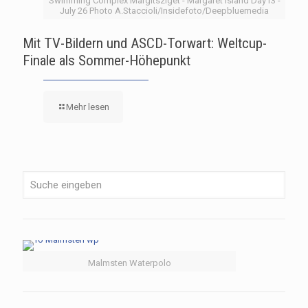
Swimming Complex Margitsziget - Margaret Island Day13 -
July 26 Photo A.Staccioli/Insidefoto/Deepbluemedia
Mit TV-Bildern und ASCD-Torwart: Weltcup-
Finale als Sommer-Höhepunkt
Mehr lesen
Malmsten Waterpolo