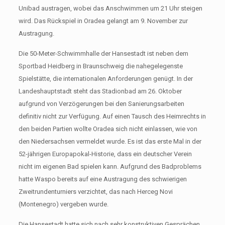
Unibad austragen, wobei das Anschwimmen um 21 Uhr steigen
wird. Das Rückspiel in Oradea gelangt am 9. November zur
Austragung.
Die 50-Meter-Schwimmhalle der Hansestadt ist neben dem
Sportbad Heidberg in Braunschweig die nahegelegenste
Spielstätte, die internationalen Anforderungen genügt. In der
Landeshauptstadt steht das Stadionbad am 26. Oktober
aufgrund von Verzögerungen bei den Sanierungsarbeiten
definitiv nicht zur Verfügung. Auf einen Tausch des Heimrechts in
den beiden Partien wollte Oradea sich nicht einlassen, wie von
den Niedersachsen vermeldet wurde. Es ist das erste Mal in der
52-jährigen Europapokal-Historie, dass ein deutscher Verein
nicht im eigenen Bad spielen kann. Aufgrund des Badproblems
hatte Waspo bereits auf eine Austragung des schwierigen
Zweitrundenturniers verzichtet, das nach Herceg Novi
(Montenegro) vergeben wurde.
Die Hansestadt hatte sich nach sehr konstruktiven Gesprächen