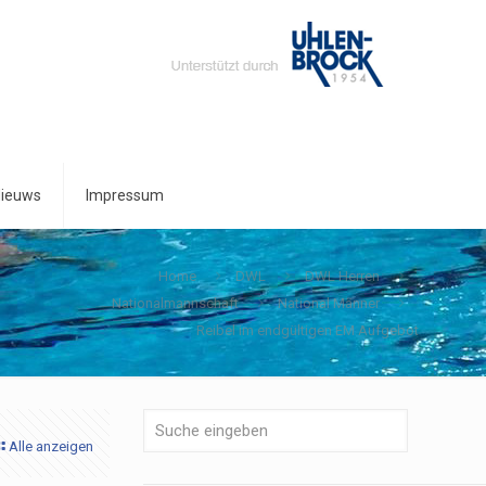
ieuws
Impressum
Home
DWL
DWL Herren
Nationalmannschaft
National Männer
Reibel im endgültigen EM Aufgebot
Alle anzeigen