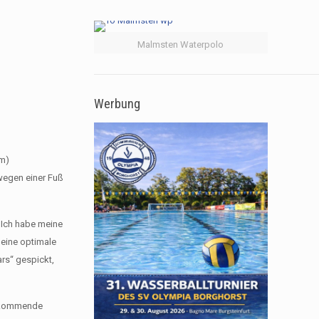
Malmsten Waterpolo
Werbung
am)
wegen einer Fuß
„ Ich habe meine
 eine optimale
rs“ gespickt,
ie kommende