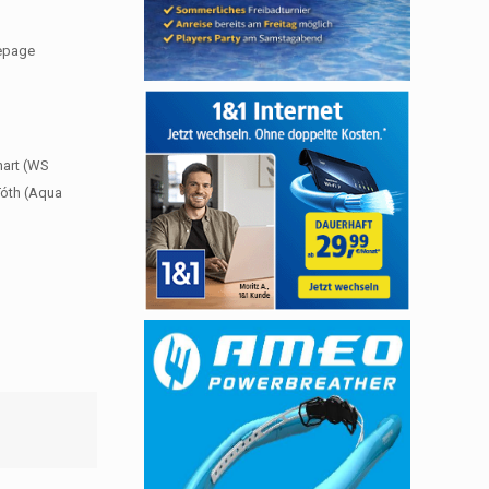
mepage
hart (WS
Tóth (Aqua