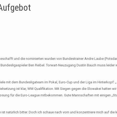
 Aufgebot
st geschafft und die nominierten wurden von Bundestrainer Andre Laube (Potsd
 Bundesligaspieler Ben Reibel. Torwart-Neuzugang Dustin Bauch muss leider 
 Ziele mit dem Bundesligateam im Pokal, Euro-Cup und der Liga im Hinterkopf: 
ielsetzung ist klar, WM Qualifikation. Mit Siegen gegen die Slowakei hatten wir
losung für die Euro-League mitbekommen. Gute Mannschaften mit einigen „Sta
 ist natürlich bitter. Doch ich schaue nach vorn und konzentriere mich auf d