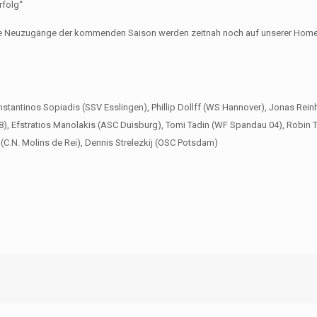
rfolg“
 Die Neuzugänge der kommenden Saison werden zeitnah noch auf unserer Ho
stantinos Sopiadis (SSV Esslingen), Phillip Dollff (WS Hannover), Jonas Rein
8), Efstratios Manolakis (ASC Duisburg), Tomi Tadin (WF Spandau 04), Robin 
C.N. Molins de Rei), Dennis Strelezkij (OSC Potsdam)