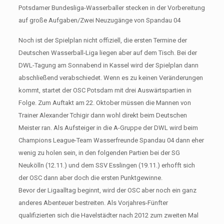
Potsdamer Bundesliga-Wasserballer stecken in der Vorbereitung
auf große Aufgaben/Zwei Neuzugänge von Spandau 04
Noch ist der Spielplan nicht offiziell, die ersten Termine der
Deutschen Wasserball-Liga liegen aber auf dem Tisch. Bei der
DWL-Tagung am Sonnabend in Kassel wird der Spielplan dann
abschließend verabschiedet. Wenn es zu keinen Veränderungen
kommt, startet der OSC Potsdam mit drei Auswärtspartien in
Folge. Zum Auftakt am 22. Oktober müssen die Mannen von
Trainer Alexander Tchigir dann wohl direkt beim Deutschen
Meister ran. Als Aufsteiger in die A-Gruppe der DWL wird beim
Champions League-Team Wasserfreunde Spandau 04 dann eher
wenig zu holen sein, in den folgenden Partien bei der SG
Neukölln (12.11.) und dem SSV Esslingen (19.11.) erhofft sich
der OSC dann aber doch die ersten Punktgewinne.
Bevor der Ligaalltag beginnt, wird der OSC aber noch ein ganz
anderes Abenteuer bestreiten. Als Vorjahres-Fünfter
qualifizierten sich die Havelstädter nach 2012 zum zweiten Mal