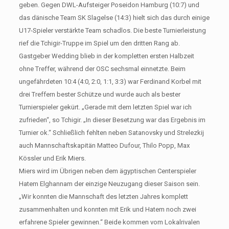
geben. Gegen DWL-Aufsteiger Poseidon Hamburg (10:7) und
das dänische Team SK Slagelse (14:3) hielt sich das durch einige
U17-Spieler verstärkte Team schadlos. Die beste Turnierleistung
rief die Tchigir-Truppe im Spiel um den dritten Rang ab.
Gastgeber Wedding blieb in der kompletten ersten Halbzeit
ohne Treffer, während der OSC sechsmal einnetzte. Beim
ungefährdeten 10:4 (4:0, 2:0, 1:1, 3:3) war Ferdinand Korbel mit
drei Treffern bester Schütze und wurde auch als bester
Turnierspieler gekürt. „Gerade mit dem letzten Spiel war ich
zufrieden“, so Tchigir. „In dieser Besetzung war das Ergebnis im
Turnier ok.“ Schließlich fehlten neben Satanovsky und Strelezkij
auch Mannschaftskapitän Matteo Dufour, Thilo Popp, Max
Kössler und Erik Miers.
Miers wird im Übrigen neben dem ägyptischen Centerspieler
Hatem Elghannam der einzige Neuzugang dieser Saison sein.
„Wir konnten die Mannschaft des letzten Jahres komplett
zusammenhalten und konnten mit Erik und Hatem noch zwei
erfahrene Spieler gewinnen.“ Beide kommen vom Lokalrivalen