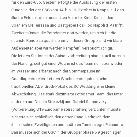
für den Euro-Cup. Gestern erfolgte die Auslosung der ersten
Runde, in der der OSC vom 14. bis 16. Oktober in Neapel auf das
illustre Feld mit dem russischen Vertreter Kinef Kirishi, den
Spaniern CN Terrassa und Gastgeber Posillipo Napoli (ITA) trifft.
Zweiter müssen die Potsdamer dort werden, um sich für die
nächste Runde zu qualifizieren. „In dieser Gruppe sind wir klarer
Außenseiter, aber wir werden kämpfen“, verspricht Tchigir.
Die letzten Stationen der Saisonvorbereitung sind aktuell noch in
der Planung, seit gut einer Woche ist das Team nun aber wieder
im Wasser und arbeitet nach der Sommerpause im
Grundlagenbereich. Letztes Wochenende gab es beim
traditionellen Abendroth-Pokal des SC Wedding eine kleine
Abwechslung. Das stark dezimierte Potsdamer Team, das unter
anderem auf Dennis Strelezkij und Gabriel Satanovsky
(Vorbereitung U19-Europameisterschaften) verzichten musste,
sicherte sich schließlich den dritten Rang. Lediglich dem
italienischen Zweitligisten und späteren Turniersieger Palanuoto
Bari musste sich der OSC in der Gruppenphase 5:9 geschlagen