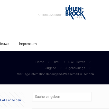
ieuws
Impressum
Home
DWL
DWL Herren
Jugend
Jugend Jungs
Vier Tage internationaler Jugend-Wasserball in Iserlohn
Alle anzeigen